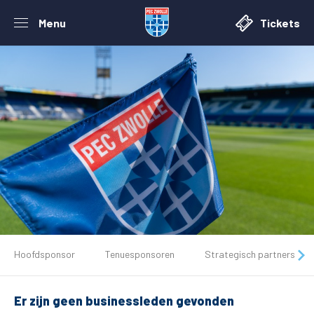
Menu
Tickets
De club
Hoofdsponsor
Tenuesponsoren
Strategisch partners
Tickets
Er zijn geen businessleden gevonden
Matchdays