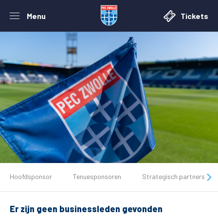
Menu
Tickets
De club
Hoofdsponsor
Tenuesponsoren
Strategisch partners
Tickets
Er zijn geen businessleden gevonden
Matchdays