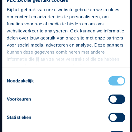
PEC Zwolle gebruikt cookies
Bij het gebruik van onze website gebruiken we cookies
om content en advertenties te personaliseren, om
functies voor social media te bieden en om ons
websiteverkeer te analyseren. Ook kunnen we informatie
delen over jouw gebruik van onze site met onze partners
voor social media, adverteren en analyse. Deze partners
kunnen deze gegevens combineren met andere
informatie die jij aan ze hebt verstrekt of die ze hebben
verzameld op basis van jouw gebruik van hun services.
Hierbij nemen wij wet- en regelgeving in acht, we doen dit
Toestemmingsselectie
op een veilige en integere wijze. Je kunt je toestemming
Noodzakelijk
beheren op de privacy- en cookieverklaring pagina.
Divisie partners
Voorkeuren
Statistieken