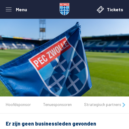
Menu
Tickets
De club
Hoofdsponsor
Tenuesponsoren
Strategisch partners
Tickets
Er zijn geen businessleden gevonden
Matchdays