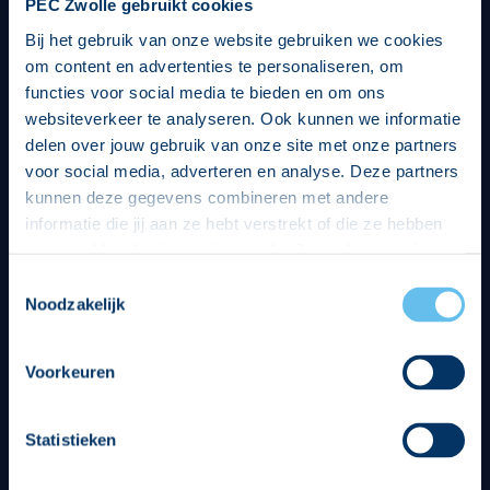
PEC Zwolle gebruikt cookies
Bij het gebruik van onze website gebruiken we cookies
om content en advertenties te personaliseren, om
functies voor social media te bieden en om ons
websiteverkeer te analyseren. Ook kunnen we informatie
delen over jouw gebruik van onze site met onze partners
voor social media, adverteren en analyse. Deze partners
kunnen deze gegevens combineren met andere
informatie die jij aan ze hebt verstrekt of die ze hebben
verzameld op basis van jouw gebruik van hun services.
Hierbij nemen wij wet- en regelgeving in acht, we doen dit
Toestemmingsselectie
op een veilige en integere wijze. Je kunt je toestemming
Noodzakelijk
beheren op de privacy- en cookieverklaring pagina.
Divisie partners
Voorkeuren
Statistieken