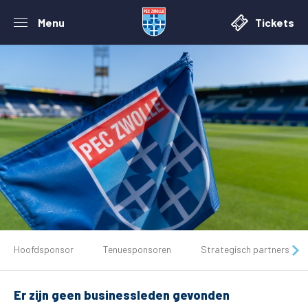
Menu
Tickets
De club
Hoofdsponsor
Tenuesponsoren
Strategisch partners
Tickets
Er zijn geen businessleden gevonden
Matchdays