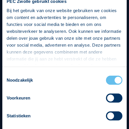
PEC Zwolle gebruikt cookies
Bij het gebruik van onze website gebruiken we cookies
om content en advertenties te personaliseren, om
functies voor social media te bieden en om ons
websiteverkeer te analyseren. Ook kunnen we informatie
delen over jouw gebruik van onze site met onze partners
voor social media, adverteren en analyse. Deze partners
kunnen deze gegevens combineren met andere
informatie die jij aan ze hebt verstrekt of die ze hebben
verzameld op basis van jouw gebruik van hun services.
Hierbij nemen wij wet- en regelgeving in acht, we doen dit
Toestemmingsselectie
op een veilige en integere wijze. Je kunt je toestemming
Noodzakelijk
beheren op de privacy- en cookieverklaring pagina.
Divisie partners
Voorkeuren
Statistieken