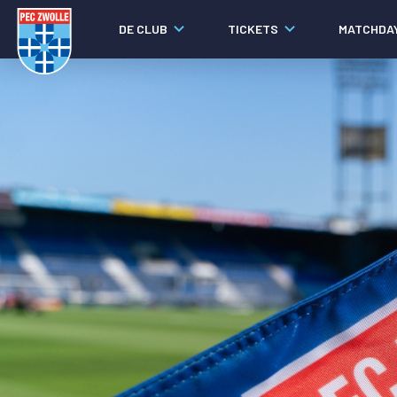
DE CLUB
TICKETS
MATCHDA
Nieuws
Laatste nieuws
Video's
Fotoverslagen
Social media
Agenda