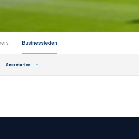
Service
ners
Businessleden
Inloggen
Contact
Secretarieel
Horeca