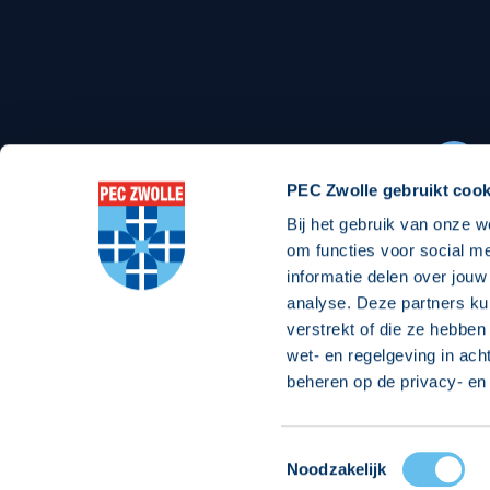
Stadionexposure
Skyb
Wedstrijdsponsorschappen
Busin
Wedstrijdarrangementen
PEC Zwolle gebruikt cook
Bij het gebruik van onze w
Regio Zwolle United
Maatschappelijk
om functies voor social m
informatie delen over jouw
Over Regio Zwolle United
Over maatschapp
analyse. Deze partners ku
verstrekt of die ze hebben
Nieuws MVO & Regio
Projecten maats
wet- en regelgeving in ach
Jaarprogramma
Goede Doelen
beheren op de privacy- en 
ANBI-stichting
Toestemmingsselectie
© 2026 PEC
Noodzakelijk