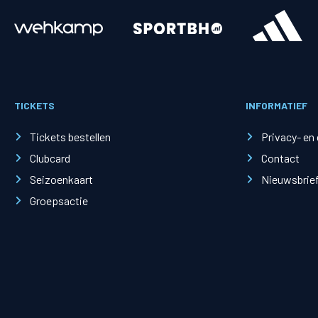
Merchandise
Supporterszak
Fanshop
Supporterszak
TICKETS
INFORMATIEF
Webshop
Vakcoördinato
Tickets bestellen
Privacy- en
Clubcard
Contact
Seizoenkaart
Nieuwsbrie
Groepsactie
Mogelijkheden
Busines
PEC Zwolle Businessclub
Baker 
Business seats
Schef