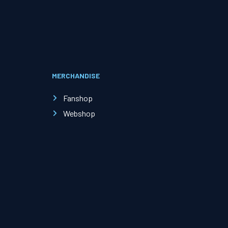
Evenementen
Open Dag
MERCHANDISE
Kinderfeestjes
Fanshop
Webshop
Nieuws & contact
Zakelijk nieuws
Zakelijke events