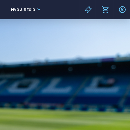
MVO & REGIO
MAC³PARK stadion
MAC³PARK stadion
Lumen Hotel & Events