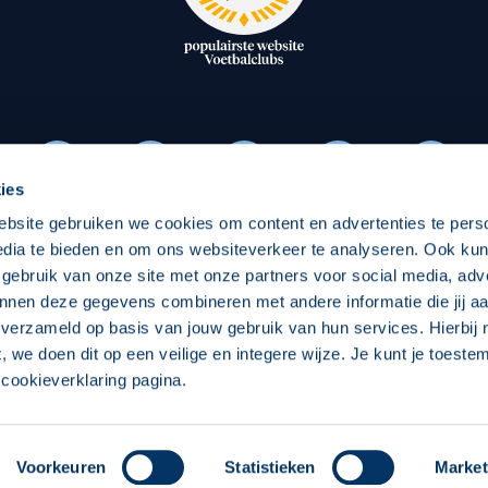
oxen
Strategisch partners
essclub
Businesspartners
Businessleden
Partners PEC Zwolle Vrouw
ies
ebsite gebruiken we cookies om content en advertenties te pers
Economie
Vitalit
edia te bieden en om ons websiteverkeer te analyseren. Ook ku
Download onze App
 gebruik van onze site met onze partners voor social media, adv
elijk
Over economie
Over
nnen deze gegevens combineren met andere informatie die jij aa
 verzameld op basis van jouw gebruik van hun services. Hierbij
chappelijk
Projecten economie
Pro
t, we doen dit op een veilige en integere wijze. Je kunt je toest
cookieverklaring pagina.
 Zwolle
Concept, Ontwerp en Technische Realisatie:
Int
Voorkeuren
Statistieken
Market