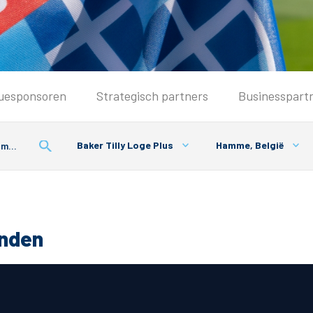
Seizoenkaart & Clubcard
uesponsoren
Strategisch partners
Businesspart
Seizoenkaart 2026/2027
Seizoenkaart Vrouwen
Baker Tilly Loge Plus
Hamme, België
Clubcard
Voorwaarden seizoenkaart
onden
& Parkeren
PEC Zwolle App