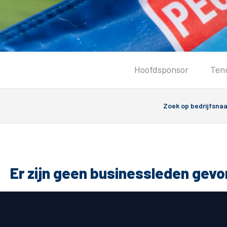
Tickets
Hoofdsponsor
Ten
Kaartverkoopinformatie
Koop tickets
Ticket Resale
Groepsactie
PEC Zwolle Vrouwen
Groundhoppers
Er zijn geen businessleden gev
Algemeen
Route 