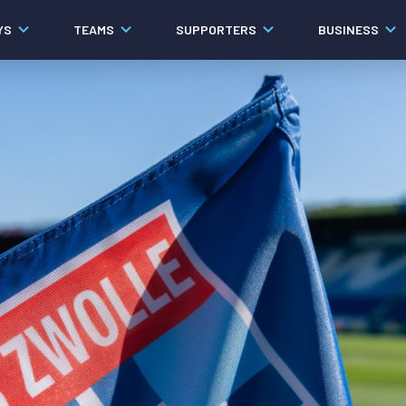
YS
TEAMS
SUPPORTERS
BUSINESS
Algemeen
Historie
Ons verhaal
Contact
Werken bij PEC Zwolle
Organisatie
Governance
Pers
Samenwerkingen
Documenten