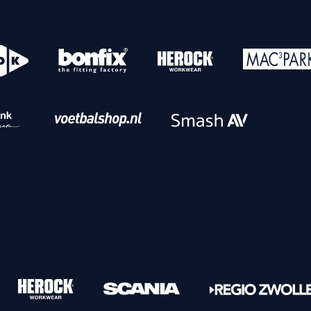
o
Download iOS
s
Download Android
nbaar vervoer
Veelgestelde vrage
Vrouwen
PEC Zwolle Vrouwen