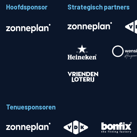
Hoofdsponsor
Strategisch partners
Stadionplattegrond
Aut
Veelgestelde vragen
Fiet
Fanshop
Ope
Heren
Spelers en staf
Programma
Uitslagen
Tenuesponsoren
Stand
Trainingsschema