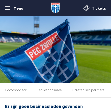
Menu
Tickets
De club
Hoofdsponsor
Tenuesponsoren
Strategisch partners
Tickets
Er zijn geen businessleden gevonden
Matchdays