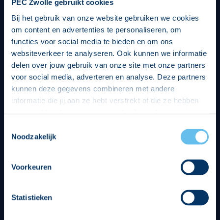
PEC Zwolle gebruikt cookies
Bij het gebruik van onze website gebruiken we cookies
om content en advertenties te personaliseren, om
functies voor social media te bieden en om ons
websiteverkeer te analyseren. Ook kunnen we informatie
delen over jouw gebruik van onze site met onze partners
voor social media, adverteren en analyse. Deze partners
kunnen deze gegevens combineren met andere
informatie die jij aan ze hebt verstrekt of die ze hebben
verzameld op basis van jouw gebruik van hun services.
Hierbij nemen wij wet- en regelgeving in acht, we doen dit
Toestemmingsselectie
op een veilige en integere wijze. Je kunt je toestemming
Noodzakelijk
beheren op de privacy- en cookieverklaring pagina.
Divisie partners
Voorkeuren
Statistieken