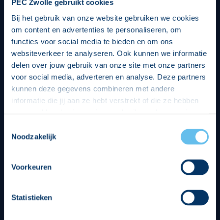
PEC Zwolle gebruikt cookies
Bij het gebruik van onze website gebruiken we cookies
om content en advertenties te personaliseren, om
functies voor social media te bieden en om ons
websiteverkeer te analyseren. Ook kunnen we informatie
delen over jouw gebruik van onze site met onze partners
voor social media, adverteren en analyse. Deze partners
kunnen deze gegevens combineren met andere
informatie die jij aan ze hebt verstrekt of die ze hebben
verzameld op basis van jouw gebruik van hun services.
Hierbij nemen wij wet- en regelgeving in acht, we doen dit
Toestemmingsselectie
op een veilige en integere wijze. Je kunt je toestemming
Noodzakelijk
beheren op de privacy- en cookieverklaring pagina.
Divisie partners
Voorkeuren
Statistieken