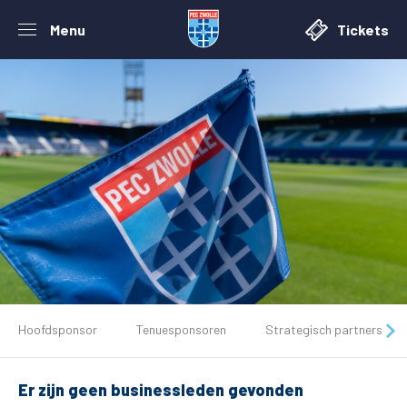
Menu
Tickets
De club
Hoofdsponsor
Tenuesponsoren
Strategisch partners
Tickets
Er zijn geen businessleden gevonden
Matchdays