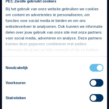
PEC Zwolle gebruikt cookies
Bij het gebruik van onze website gebruiken we cookies
om content en advertenties te personaliseren, om
functies voor social media te bieden en om ons
websiteverkeer te analyseren. Ook kunnen we informatie
delen over jouw gebruik van onze site met onze partners
voor social media, adverteren en analyse. Deze partners
kunnen deze gegevens combineren met andere
informatie die jij aan ze hebt verstrekt of die ze hebben
verzameld op basis van jouw gebruik van hun services.
Hierbij nemen wij wet- en regelgeving in acht, we doen dit
Toestemmingsselectie
op een veilige en integere wijze. Je kunt je toestemming
Noodzakelijk
beheren op de privacy- en cookieverklaring pagina.
Divisie partners
Voorkeuren
Statistieken