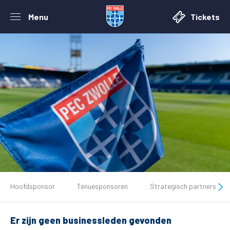
Menu
Tickets
De club
Hoofdsponsor
Tenuesponsoren
Strategisch partners
Tickets
Er zijn geen businessleden gevonden
Matchdays