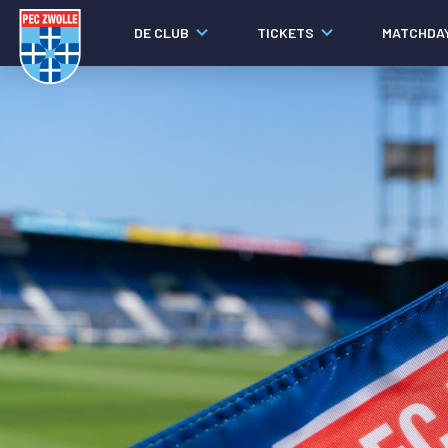
DE CLUB
TICKETS
MATCHDA
Nieuws
Video's
Fotoverslagen
Social media
Agenda
Laatste nieuws