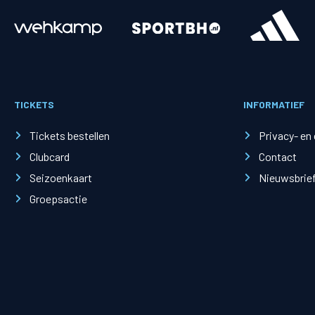
Merchandise
Supporterszak
Fanshop
Supporterszak
TICKETS
INFORMATIEF
Webshop
Vakcoördinato
Tickets bestellen
Privacy- en
Clubcard
Contact
Seizoenkaart
Nieuwsbrie
Groepsactie
Mogelijkheden
Busines
PEC Zwolle Businessclub
Baker 
Business seats
Schef