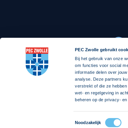
Stadionexposure
Skyb
Wedstrijdsponsorschappen
Busin
Wedstrijdarrangementen
PEC Zwolle gebruikt cook
Bij het gebruik van onze w
Regio Zwolle United
Maatschappelijk
om functies voor social m
informatie delen over jouw
Over Regio Zwolle United
Over maatschapp
analyse. Deze partners ku
verstrekt of die ze hebben
Nieuws MVO & Regio
Projecten maats
wet- en regelgeving in ach
ANBI-stichting
Goede Doelen
beheren op de privacy- en 
Jaarprogramma
Toestemmingsselectie
© 2026 PEC
Noodzakelijk