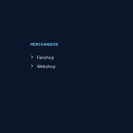
Evenementen
Open Dag
MERCHANDISE
Kinderfeestjes
Fanshop
Webshop
Nieuws & contact
Zakelijk nieuws
Zakelijke events