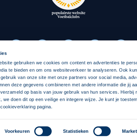
oxen
Strategisch partners
essclub
Businesspartners
Businessleden
Partners PEC Zwolle Vrouw
ies
ebsite gebruiken we cookies om content en advertenties te pers
Economie
Vitalit
edia te bieden en om ons websiteverkeer te analyseren. Ook ku
Download onze App
 gebruik van onze site met onze partners voor social media, adv
elijk
Over economie
Over
nnen deze gegevens combineren met andere informatie die jij aa
 verzameld op basis van jouw gebruik van hun services. Hierbij
chappelijk
Projecten economie
Pro
t, we doen dit op een veilige en integere wijze. Je kunt je toest
cookieverklaring pagina.
 Zwolle
Concept, Ontwerp en Technische Realisatie:
Int
Voorkeuren
Statistieken
Market