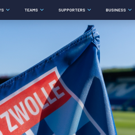
YS
TEAMS
SUPPORTERS
BUSINESS
Algemeen
Historie
Ons verhaal
Contact
Werken bij PEC Zwolle
Governance
Pers
Organisatie
Samenwerkingen
Documenten