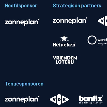
Hoofdsponsor
Strategisch partners
Stadionplattegrond
Aut
Veelgestelde vragen
Fiet
Fanshop
Ope
Heren
Spelers en staf
Programma
Uitslagen
Tenuesponsoren
Stand
Trainingsschema