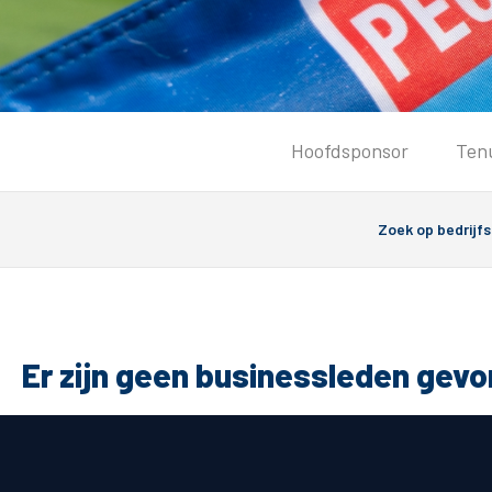
Tickets
Hoofdsponsor
Ten
Kaartverkoopinformatie
Koop tickets
Ticket Resale
Groepsactie
Groundhoppers
PEC Zwolle Vrouwen
Er zijn geen businessleden gev
Algemeen
Route 