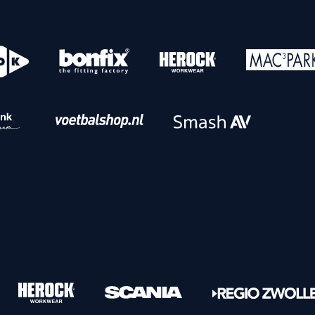
o
Download iOS
s
Download Android
nbaar vervoer
Veelgestelde vrage
Vrouwen
PEC Zwolle Vrouwen