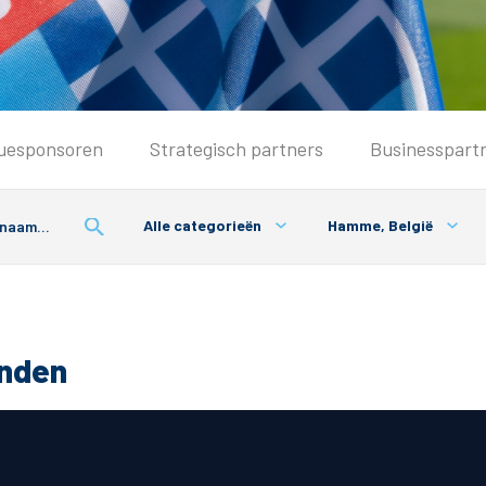
Seizoenkaart & Clubcard
uesponsoren
Strategisch partners
Businesspart
Seizoenkaart 2026/2027
Seizoenkaart Vrouwen
Alle categorieën
Hamme, België
Clubcard
Voorwaarden seizoenkaart
onden
& Parkeren
PEC Zwolle App