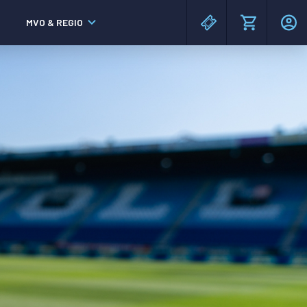
MVO & REGIO
MAC³PARK stadion
MAC³PARK stadion
Lumen Hotel & Events