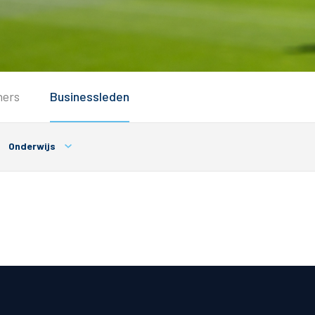
Service
ners
Businessleden
Inloggen
Contact
Onderwijs
Horeca