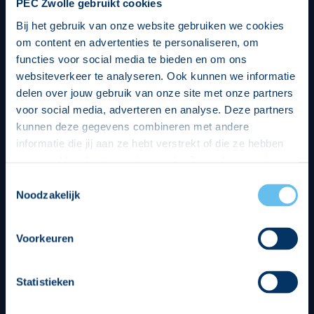
PEC Zwolle gebruikt cookies
Bij het gebruik van onze website gebruiken we cookies
om content en advertenties te personaliseren, om
functies voor social media te bieden en om ons
websiteverkeer te analyseren. Ook kunnen we informatie
delen over jouw gebruik van onze site met onze partners
voor social media, adverteren en analyse. Deze partners
kunnen deze gegevens combineren met andere
informatie die jij aan ze hebt verstrekt of die ze hebben
verzameld op basis van jouw gebruik van hun services.
Hierbij nemen wij wet- en regelgeving in acht, we doen dit
Toestemmingsselectie
op een veilige en integere wijze. Je kunt je toestemming
Noodzakelijk
beheren op de privacy- en cookieverklaring pagina.
Divisie partners
Voorkeuren
Statistieken