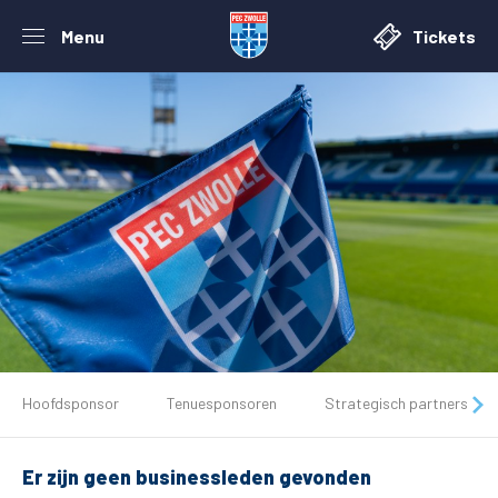
Menu
Tickets
De club
Hoofdsponsor
Tenuesponsoren
Strategisch partners
Tickets
Er zijn geen businessleden gevonden
Matchdays