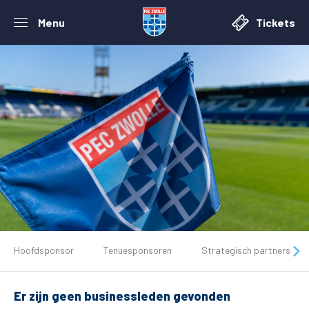
Menu
Tickets
De club
Hoofdsponsor
Tenuesponsoren
Strategisch partners
Tickets
Er zijn geen businessleden gevonden
Matchdays