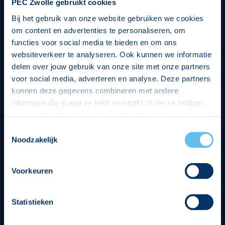
PEC Zwolle gebruikt cookies
Bij het gebruik van onze website gebruiken we cookies
om content en advertenties te personaliseren, om
functies voor social media te bieden en om ons
websiteverkeer te analyseren. Ook kunnen we informatie
delen over jouw gebruik van onze site met onze partners
voor social media, adverteren en analyse. Deze partners
kunnen deze gegevens combineren met andere
informatie die jij aan ze hebt verstrekt of die ze hebben
verzameld op basis van jouw gebruik van hun services.
Hierbij nemen wij wet- en regelgeving in acht, we doen dit
Toestemmingsselectie
op een veilige en integere wijze. Je kunt je toestemming
Noodzakelijk
beheren op de privacy- en cookieverklaring pagina.
Divisie partners
Voorkeuren
Statistieken