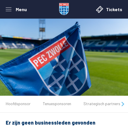
Menu
Tickets
De club
Hoofdsponsor
Tenuesponsoren
Strategisch partners
Tickets
Er zijn geen businessleden gevonden
Matchdays