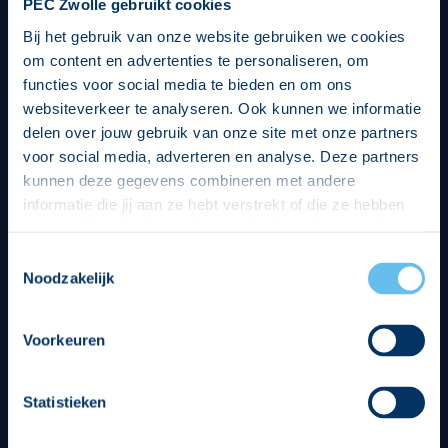
PEC Zwolle gebruikt cookies
Bij het gebruik van onze website gebruiken we cookies
om content en advertenties te personaliseren, om
functies voor social media te bieden en om ons
websiteverkeer te analyseren. Ook kunnen we informatie
delen over jouw gebruik van onze site met onze partners
voor social media, adverteren en analyse. Deze partners
kunnen deze gegevens combineren met andere
informatie die jij aan ze hebt verstrekt of die ze hebben
verzameld op basis van jouw gebruik van hun services.
Hierbij nemen wij wet- en regelgeving in acht, we doen dit
Toestemmingsselectie
op een veilige en integere wijze. Je kunt je toestemming
Noodzakelijk
beheren op de privacy- en cookieverklaring pagina.
Divisie partners
Voorkeuren
Statistieken