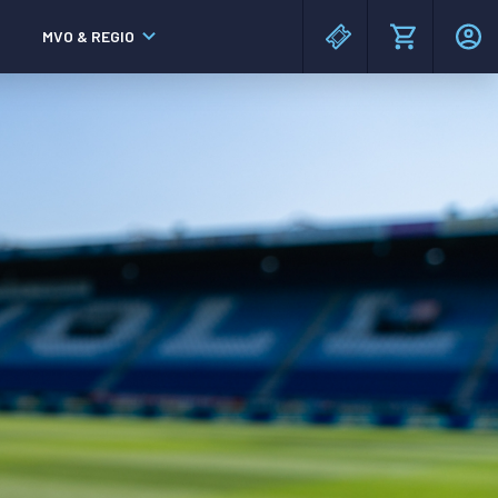
MVO & REGIO
MAC³PARK stadion
MAC³PARK stadion
Lumen Hotel & Events