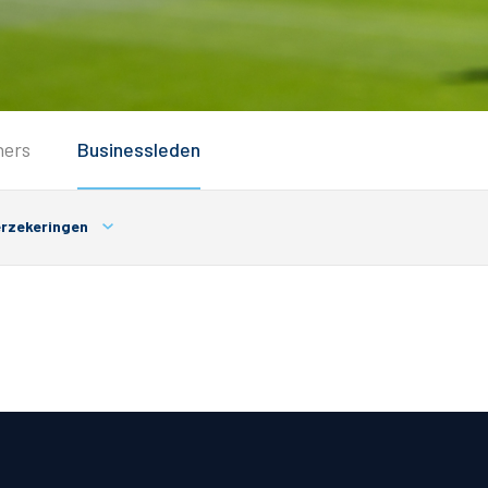
Service
ners
Businessleden
Inloggen
Contact
rzekeringen
Horeca