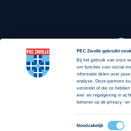
Stadionexposure
Skyb
Wedstrijdsponsorschappen
Busin
Wedstrijdarrangementen
PEC Zwolle gebruikt cook
Bij het gebruik van onze w
Regio Zwolle United
Maatschappelijk
om functies voor social m
informatie delen over jouw
Over Regio Zwolle United
Over maatschapp
analyse. Deze partners ku
verstrekt of die ze hebben
Nieuws MVO & Regio
Projecten maats
wet- en regelgeving in ach
Jaarprogramma
Goede Doelen
beheren op de privacy- en 
ANBI-stichting
Toestemmingsselectie
© 2026 PEC
Noodzakelijk