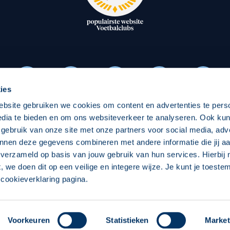
oxen
Strategisch partners
essclub
Businesspartners
Businessleden
Partners PEC Zwolle Vrouw
ies
ebsite gebruiken we cookies om content en advertenties te pers
Economie
Vitalit
edia te bieden en om ons websiteverkeer te analyseren. Ook ku
Download onze App
 gebruik van onze site met onze partners voor social media, adv
elijk
Over economie
Over
nnen deze gegevens combineren met andere informatie die jij aa
 verzameld op basis van jouw gebruik van hun services. Hierbij
chappelijk
Projecten economie
Pro
t, we doen dit op een veilige en integere wijze. Je kunt je toest
cookieverklaring pagina.
 Zwolle
Concept, Ontwerp en Technische Realisatie:
Int
Voorkeuren
Statistieken
Market