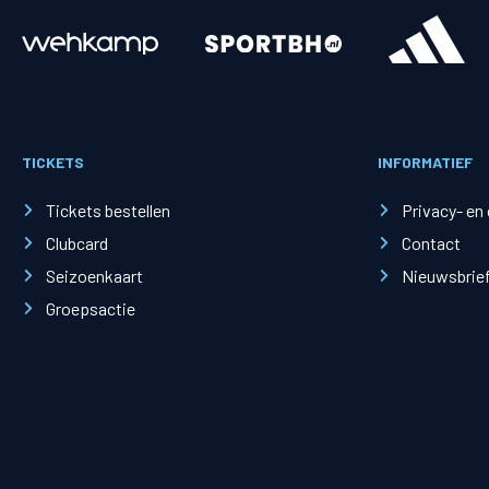
Merchandise
Supporterszak
Fanshop
Supporterszak
TICKETS
INFORMATIEF
Webshop
Vakcoördinato
Tickets bestellen
Privacy- en
Clubcard
Contact
Seizoenkaart
Nieuwsbrie
Groepsactie
Mogelijkheden
Busines
PEC Zwolle Businessclub
Baker 
Business seats
Schef