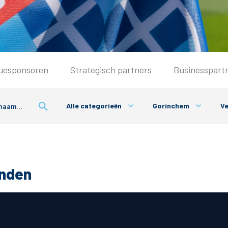
Seizoenkaart & Clubcard
uesponsoren
Strategisch partners
Businesspart
Seizoenkaart 2026/2027
Seizoenkaart Vrouwen
Alle categorieën
Gorinchem
Ve
Clubcard
Voorwaarden seizoenkaart
onden
& Parkeren
PEC Zwolle App