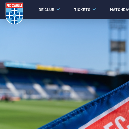
DE CLUB
TICKETS
MATCHDA
Nieuws
Laatste nieuws
Video's
Fotoverslagen
Social media
Agenda