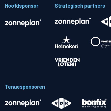
Hoofdsponsor
Strategisch partners
Stadionplattegrond
Aut
Veelgestelde vragen
Fiet
Fanshop
Ope
Heren
Spelers en staf
Programma
Uitslagen
Tenuesponsoren
Stand
Trainingsschema