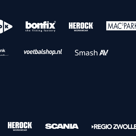
o
Download iOS
s
Download Android
nbaar vervoer
Veelgestelde vrage
Vrouwen
PEC Zwolle Vrouwen