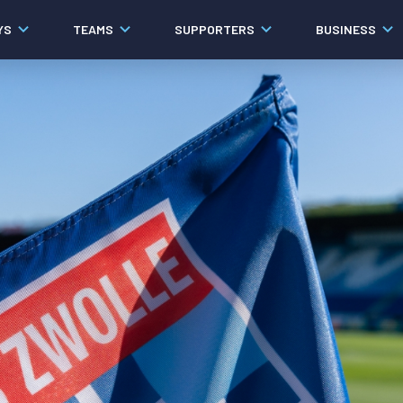
YS
TEAMS
SUPPORTERS
BUSINESS
Algemeen
Historie
Ons verhaal
Contact
Werken bij PEC Zwolle
Organisatie
Governance
Pers
Samenwerkingen
Documenten