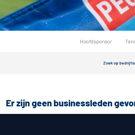
Tickets
Hoofdsponsor
Ten
Kaartverkoopinformatie
Koop tickets
Ticket Resale
Groepsactie
PEC Zwolle Vrouwen
Groundhoppers
Er zijn geen businessleden gev
Algemeen
Route 