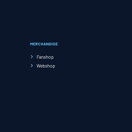
Evenementen
Open Dag
MERCHANDISE
Kinderfeestjes
Fanshop
Webshop
Nieuws & contact
Zakelijk nieuws
Zakelijke events