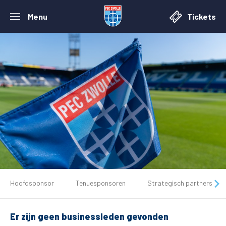
Menu
Tickets
De club
Hoofdsponsor
Tenuesponsoren
Strategisch partners
Tickets
Er zijn geen businessleden gevonden
Matchdays