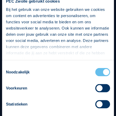
PEC Zwolle gebruikt cookies
Bij het gebruik van onze website gebruiken we cookies
om content en advertenties te personaliseren, om
functies voor social media te bieden en om ons
websiteverkeer te analyseren. Ook kunnen we informatie
delen over jouw gebruik van onze site met onze partners
voor social media, adverteren en analyse. Deze partners
kunnen deze gegevens combineren met andere
informatie die jij aan ze hebt verstrekt of die ze hebben
verzameld op basis van jouw gebruik van hun services.
Hierbij nemen wij wet- en regelgeving in acht, we doen dit
Toestemmingsselectie
op een veilige en integere wijze. Je kunt je toestemming
Noodzakelijk
beheren op de privacy- en cookieverklaring pagina.
Divisie partners
Voorkeuren
Statistieken