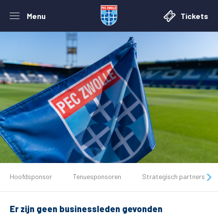
Menu
Tickets
De club
Hoofdsponsor
Tenuesponsoren
Strategisch partners
Tickets
Er zijn geen businessleden gevonden
Matchdays