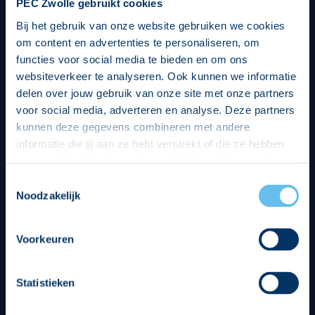
PEC Zwolle gebruikt cookies
Bij het gebruik van onze website gebruiken we cookies
om content en advertenties te personaliseren, om
functies voor social media te bieden en om ons
websiteverkeer te analyseren. Ook kunnen we informatie
delen over jouw gebruik van onze site met onze partners
voor social media, adverteren en analyse. Deze partners
kunnen deze gegevens combineren met andere
informatie die jij aan ze hebt verstrekt of die ze hebben
verzameld op basis van jouw gebruik van hun services.
Hierbij nemen wij wet- en regelgeving in acht, we doen dit
Toestemmingsselectie
op een veilige en integere wijze. Je kunt je toestemming
Noodzakelijk
beheren op de privacy- en cookieverklaring pagina.
Divisie partners
Voorkeuren
Statistieken