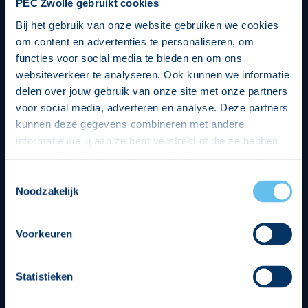
PEC Zwolle gebruikt cookies
Bij het gebruik van onze website gebruiken we cookies
om content en advertenties te personaliseren, om
functies voor social media te bieden en om ons
websiteverkeer te analyseren. Ook kunnen we informatie
delen over jouw gebruik van onze site met onze partners
voor social media, adverteren en analyse. Deze partners
kunnen deze gegevens combineren met andere
informatie die jij aan ze hebt verstrekt of die ze hebben
verzameld op basis van jouw gebruik van hun services.
Hierbij nemen wij wet- en regelgeving in acht, we doen dit
Toestemmingsselectie
op een veilige en integere wijze. Je kunt je toestemming
Noodzakelijk
beheren op de privacy- en cookieverklaring pagina.
Divisie partners
Voorkeuren
Statistieken