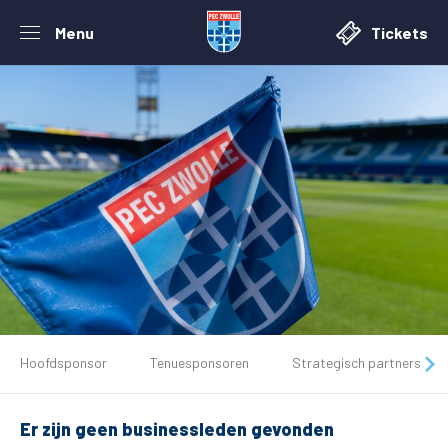
Menu
Tickets
De club
Hoofdsponsor
Tenuesponsoren
Strategisch partners
Tickets
Er zijn geen businessleden gevonden
Matchdays