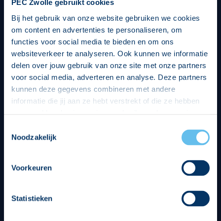
PEC Zwolle gebruikt cookies
Bij het gebruik van onze website gebruiken we cookies
om content en advertenties te personaliseren, om
functies voor social media te bieden en om ons
websiteverkeer te analyseren. Ook kunnen we informatie
delen over jouw gebruik van onze site met onze partners
voor social media, adverteren en analyse. Deze partners
kunnen deze gegevens combineren met andere
informatie die jij aan ze hebt verstrekt of die ze hebben
verzameld op basis van jouw gebruik van hun services.
Hierbij nemen wij wet- en regelgeving in acht, we doen dit
Toestemmingsselectie
op een veilige en integere wijze. Je kunt je toestemming
Noodzakelijk
beheren op de privacy- en cookieverklaring pagina.
Divisie partners
Voorkeuren
Statistieken