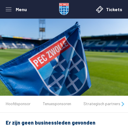
Menu
Tickets
De club
Hoofdsponsor
Tenuesponsoren
Strategisch partners
Tickets
Er zijn geen businessleden gevonden
Matchdays