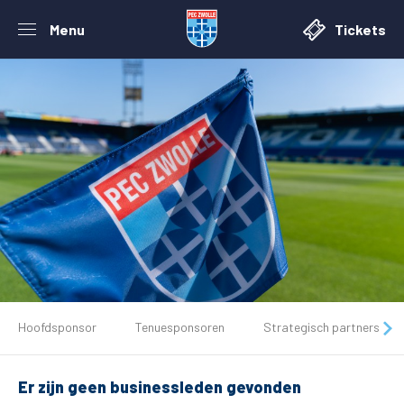
Menu
Tickets
De club
Hoofdsponsor
Tenuesponsoren
Strategisch partners
Tickets
Er zijn geen businessleden gevonden
Matchdays