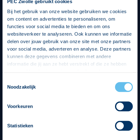
PEC Zwolle gebruikt cookies
Bij het gebruik van onze website gebruiken we cookies
om content en advertenties te personaliseren, om
functies voor social media te bieden en om ons
websiteverkeer te analyseren. Ook kunnen we informatie
delen over jouw gebruik van onze site met onze partners
voor social media, adverteren en analyse. Deze partners
kunnen deze gegevens combineren met andere
informatie die jij aan ze hebt verstrekt of die ze hebben
verzameld op basis van jouw gebruik van hun services.
Hierbij nemen wij wet- en regelgeving in acht, we doen dit
Toestemmingsselectie
op een veilige en integere wijze. Je kunt je toestemming
Noodzakelijk
beheren op de privacy- en cookieverklaring pagina.
Divisie partners
Voorkeuren
Statistieken