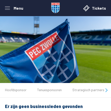
Menu
Tickets
De club
Hoofdsponsor
Tenuesponsoren
Strategisch partners
Tickets
Er zijn geen businessleden gevonden
Matchdays