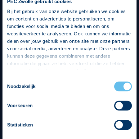
PEC Zwolle gebruikt cookies
Bij het gebruik van onze website gebruiken we cookies
om content en advertenties te personaliseren, om
functies voor social media te bieden en om ons
websiteverkeer te analyseren. Ook kunnen we informatie
delen over jouw gebruik van onze site met onze partners
voor social media, adverteren en analyse. Deze partners
kunnen deze gegevens combineren met andere
informatie die jij aan ze hebt verstrekt of die ze hebben
verzameld op basis van jouw gebruik van hun services.
Hierbij nemen wij wet- en regelgeving in acht, we doen dit
Toestemmingsselectie
op een veilige en integere wijze. Je kunt je toestemming
Noodzakelijk
beheren op de privacy- en cookieverklaring pagina.
Divisie partners
Voorkeuren
Statistieken