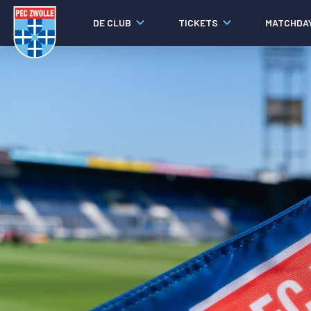
DE CLUB
TICKETS
MATCHDA
Nieuws
Video's
Fotoverslagen
Social media
Agenda
Laatste nieuws