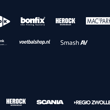
o
Download iOS
s
Download Android
nbaar vervoer
Veelgestelde vrage
Vrouwen
PEC Zwolle Vrouwen