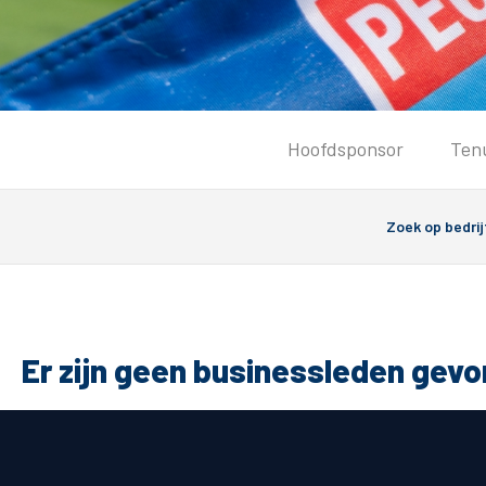
Tickets
Hoofdsponsor
Ten
Kaartverkoopinformatie
Koop tickets
Ticket Resale
Groepsactie
Groundhoppers
PEC Zwolle Vrouwen
Er zijn geen businessleden gev
Algemeen
Route 