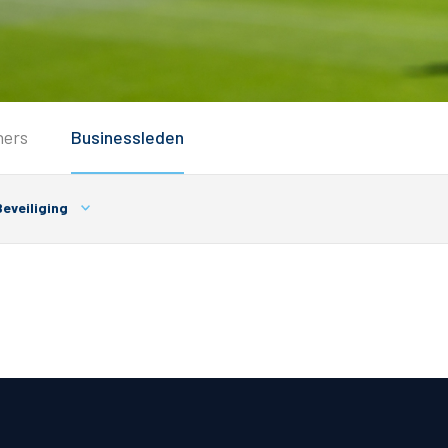
Service
ners
Businessleden
Inloggen
Contact
eveiliging
Horeca