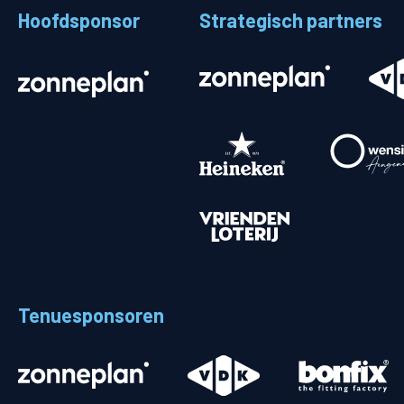
Hoofdsponsor
Strategisch partners
Stadionplattegrond
Aut
Veelgestelde vragen
Fiet
Fanshop
Ope
Heren
Spelers en staf
Programma
Uitslagen
Tenuesponsoren
Stand
Trainingsschema