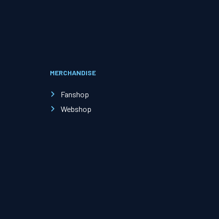
Evenementen
Open Dag
MERCHANDISE
Kinderfeestjes
Fanshop
Webshop
Nieuws & contact
Zakelijk nieuws
Zakelijke events