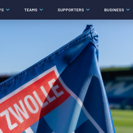
YS
TEAMS
SUPPORTERS
BUSINESS
Algemeen
Historie
Ons verhaal
Contact
Werken bij PEC Zwolle
Governance
Pers
Organisatie
Samenwerkingen
Documenten