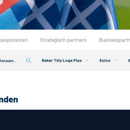
Seizoenkaart & Clubcard
uesponsoren
Strategisch partners
Businesspart
Seizoenkaart 2026/2027
Seizoenkaart Vrouwen
Baker Tilly Loge Plus
Exloo
B
Clubcard
Voorwaarden seizoenkaart
onden
& Parkeren
PEC Zwolle App