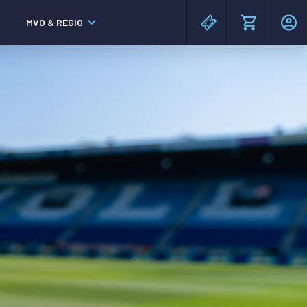
MVO & REGIO
MAC³PARK stadion
MAC³PARK stadion
Lumen Hotel & Events