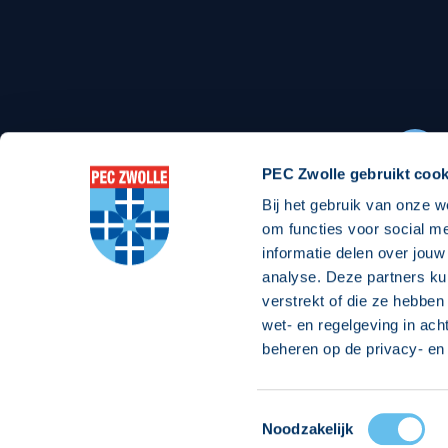
Stadionexposure
Skyb
Wedstrijdsponsorschappen
Busin
Wedstrijdarrangementen
PEC Zwolle gebruikt cook
Bij het gebruik van onze w
Regio Zwolle United
Maatschappelijk
om functies voor social m
informatie delen over jouw
Over Regio Zwolle United
Over maatschapp
analyse. Deze partners ku
verstrekt of die ze hebben
Nieuws MVO & Regio
Projecten maats
wet- en regelgeving in ach
ANBI-stichting
Goede Doelen
beheren op de privacy- en 
Jaarprogramma
Toestemmingsselectie
© 2026 PEC
Noodzakelijk