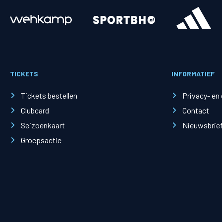
Merchandise
Supporterszak
Fanshop
Supporterszak
TICKETS
INFORMATIEF
Webshop
Vakcoördinato
Tickets bestellen
Privacy- en
Clubcard
Contact
Seizoenkaart
Nieuwsbrie
Groepsactie
Mogelijkheden
Busines
PEC Zwolle Businessclub
Baker 
Business seats
Schef