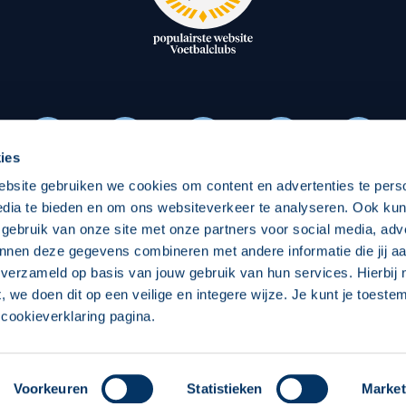
oxen
Strategisch partners
essclub
Businesspartners
Businessleden
Partners PEC Zwolle Vrouw
ies
ebsite gebruiken we cookies om content en advertenties te pers
Economie
Vitalit
edia te bieden en om ons websiteverkeer te analyseren. Ook ku
Download onze App
 gebruik van onze site met onze partners voor social media, adv
elijk
Over economie
Over
nnen deze gegevens combineren met andere informatie die jij aa
 verzameld op basis van jouw gebruik van hun services. Hierbij
chappelijk
Projecten economie
Pro
t, we doen dit op een veilige en integere wijze. Je kunt je toest
cookieverklaring pagina.
 Zwolle
Concept, Ontwerp en Technische Realisatie:
Int
Voorkeuren
Statistieken
Market