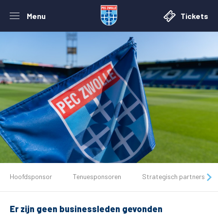
Menu
Tickets
De club
Hoofdsponsor
Tenuesponsoren
Strategisch partners
Tickets
Er zijn geen businessleden gevonden
Matchdays