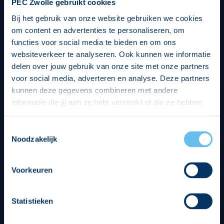
PEC Zwolle gebruikt cookies
Bij het gebruik van onze website gebruiken we cookies
om content en advertenties te personaliseren, om
functies voor social media te bieden en om ons
websiteverkeer te analyseren. Ook kunnen we informatie
delen over jouw gebruik van onze site met onze partners
voor social media, adverteren en analyse. Deze partners
kunnen deze gegevens combineren met andere
informatie die jij aan ze hebt verstrekt of die ze hebben
verzameld op basis van jouw gebruik van hun services.
Hierbij nemen wij wet- en regelgeving in acht, we doen dit
Toestemmingsselectie
op een veilige en integere wijze. Je kunt je toestemming
Noodzakelijk
beheren op de privacy- en cookieverklaring pagina.
Divisie partners
Voorkeuren
Statistieken