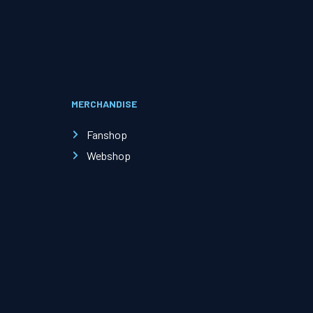
Evenementen
Open Dag
MERCHANDISE
Kinderfeestjes
Fanshop
Webshop
Nieuws & contact
Zakelijk nieuws
Zakelijke events