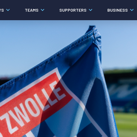
YS
TEAMS
SUPPORTERS
BUSINESS
Algemeen
Historie
Ons verhaal
Contact
Werken bij PEC Zwolle
Governance
Pers
Organisatie
Samenwerkingen
Documenten