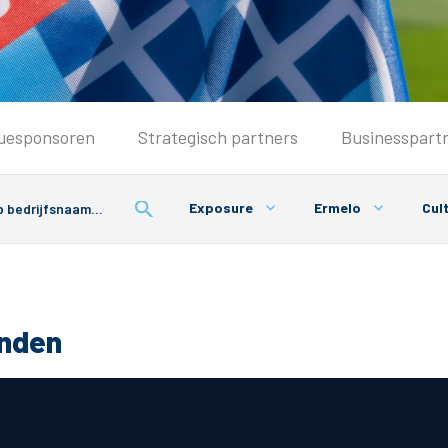
Seizoenkaart & Clubcard
uesponsoren
Strategisch partners
Businesspart
Seizoenkaart 2026/2027
Seizoenkaart Vrouwen
Exposure
Ermelo
Cul
Clubcard
Voorwaarden seizoenkaart
onden
& Parkeren
PEC Zwolle App