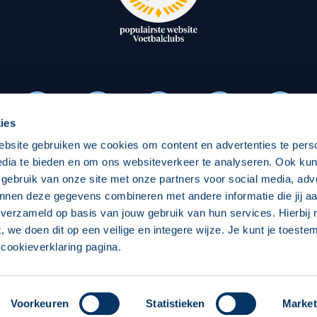
oxen
Strategisch partners
essclub
Businesspartners
Businessleden
Partners PEC Zwolle Vrouw
ies
ebsite gebruiken we cookies om content en advertenties te pers
Economie
Vitalit
edia te bieden en om ons websiteverkeer te analyseren. Ook ku
Download onze App
 gebruik van onze site met onze partners voor social media, adv
elijk
Over economie
Pro
nnen deze gegevens combineren met andere informatie die jij aa
 verzameld op basis van jouw gebruik van hun services. Hierbij
chappelijk
Projecten economie
Over
t, we doen dit op een veilige en integere wijze. Je kunt je toest
cookieverklaring pagina.
 Zwolle
Concept, Ontwerp en Technische Realisatie:
Int
Voorkeuren
Statistieken
Market