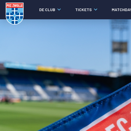
DE CLUB
TICKETS
MATCHDA
Nieuws
Social media
Agenda
Laatste nieuws
Video's
Fotoverslagen