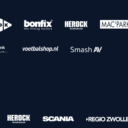
o
Download iOS
s
Download Android
nbaar vervoer
Veelgestelde vrage
Vrouwen
PEC Zwolle Vrouwen