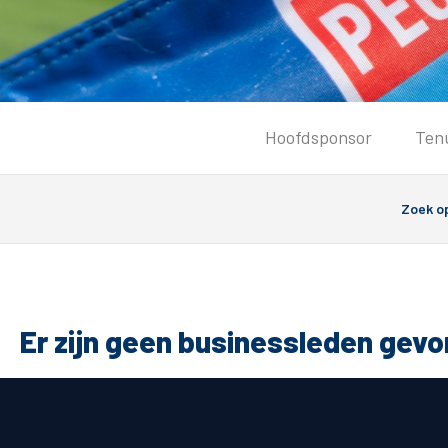
Tickets
Hoofdsponsor
Ten
Kaartverkoopinformatie
Koop tickets
Ticket Resale
Groepsactie
Groundhoppers
PEC Zwolle Vrouwen
Er zijn geen businessleden gev
Algemeen
Route 