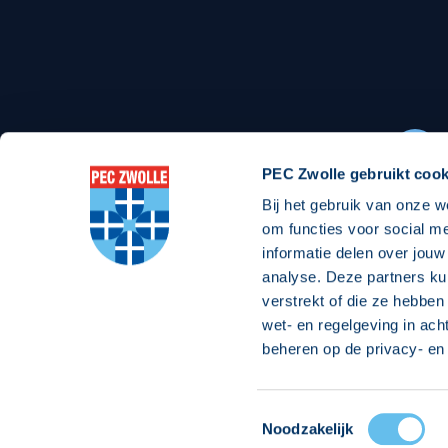
Stadionexposure
Skyb
Wedstrijdsponsorschappen
Busin
Wedstrijdarrangementen
PEC Zwolle gebruikt cook
Bij het gebruik van onze w
Regio Zwolle United
Maatschappelijk
om functies voor social m
informatie delen over jouw
Over Regio Zwolle United
Over maatschapp
analyse. Deze partners ku
verstrekt of die ze hebben
Nieuws MVO & Regio
Projecten maats
wet- en regelgeving in ach
ANBI-stichting
Goede Doelen
beheren op de privacy- en 
Jaarprogramma
Toestemmingsselectie
© 2026 PEC
Noodzakelijk