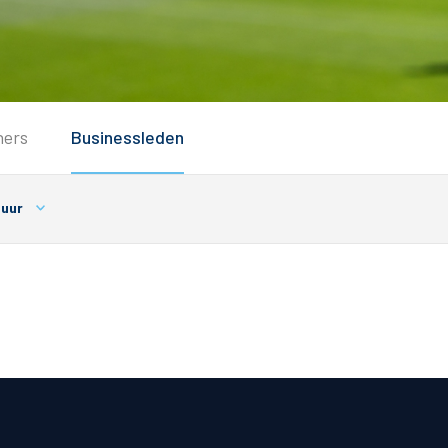
Service
ners
Businessleden
Inloggen
Contact
tuur
Horeca