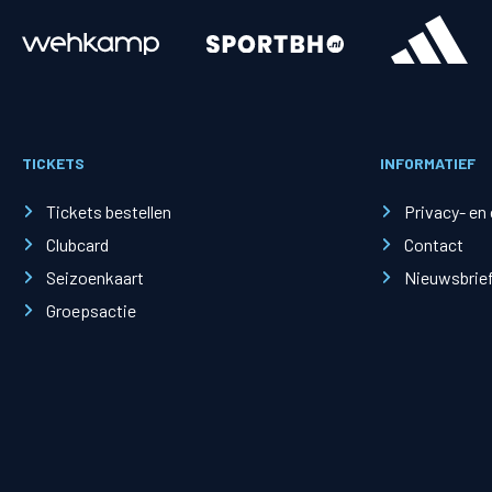
Merchandise
Supporterszak
Fanshop
Supporterszak
TICKETS
INFORMATIEF
Webshop
Vakcoördinato
Tickets bestellen
Privacy- en
Clubcard
Contact
Seizoenkaart
Nieuwsbrie
Groepsactie
Mogelijkheden
Busines
PEC Zwolle Businessclub
Baker 
Business seats
Schef