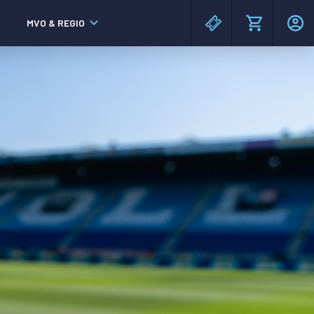
MVO & REGIO
MAC³PARK stadion
MAC³PARK stadion
Lumen Hotel & Events