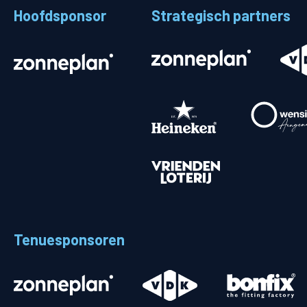
Hoofdsponsor
Strategisch partners
Stadionplattegrond
Aut
Veelgestelde vragen
Fiet
Fanshop
Ope
Heren
Spelers en staf
Programma
Uitslagen
Tenuesponsoren
Stand
Trainingsschema