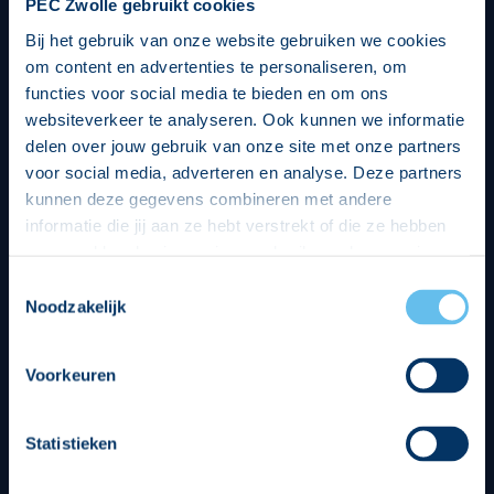
PEC Zwolle gebruikt cookies
Bij het gebruik van onze website gebruiken we cookies
om content en advertenties te personaliseren, om
functies voor social media te bieden en om ons
websiteverkeer te analyseren. Ook kunnen we informatie
delen over jouw gebruik van onze site met onze partners
voor social media, adverteren en analyse. Deze partners
kunnen deze gegevens combineren met andere
informatie die jij aan ze hebt verstrekt of die ze hebben
verzameld op basis van jouw gebruik van hun services.
Hierbij nemen wij wet- en regelgeving in acht, we doen dit
Toestemmingsselectie
op een veilige en integere wijze. Je kunt je toestemming
Noodzakelijk
beheren op de privacy- en cookieverklaring pagina.
Divisie partners
Voorkeuren
Statistieken