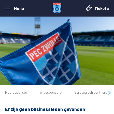
Menu
Tickets
De club
Hoofdsponsor
Tenuesponsoren
Strategisch partners
Tickets
Er zijn geen businessleden gevonden
Matchdays