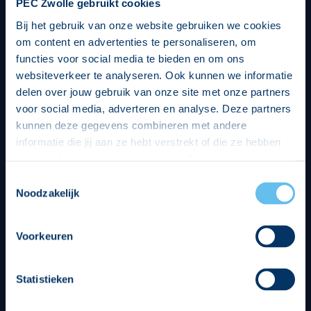
PEC Zwolle gebruikt cookies
Bij het gebruik van onze website gebruiken we cookies
om content en advertenties te personaliseren, om
functies voor social media te bieden en om ons
websiteverkeer te analyseren. Ook kunnen we informatie
delen over jouw gebruik van onze site met onze partners
voor social media, adverteren en analyse. Deze partners
kunnen deze gegevens combineren met andere
informatie die jij aan ze hebt verstrekt of die ze hebben
verzameld op basis van jouw gebruik van hun services.
Hierbij nemen wij wet- en regelgeving in acht, we doen dit
Toestemmingsselectie
op een veilige en integere wijze. Je kunt je toestemming
Noodzakelijk
beheren op de privacy- en cookieverklaring pagina.
Divisie partners
Voorkeuren
Statistieken