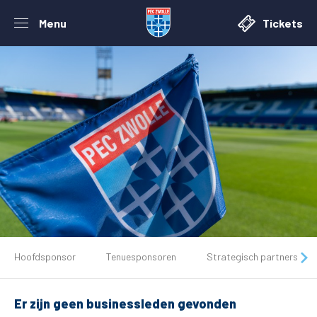
Menu
Tickets
De club
Hoofdsponsor
Tenuesponsoren
Strategisch partners
Tickets
Er zijn geen businessleden gevonden
Matchdays