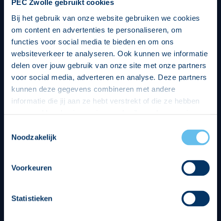
PEC Zwolle gebruikt cookies
Bij het gebruik van onze website gebruiken we cookies
om content en advertenties te personaliseren, om
functies voor social media te bieden en om ons
websiteverkeer te analyseren. Ook kunnen we informatie
delen over jouw gebruik van onze site met onze partners
voor social media, adverteren en analyse. Deze partners
kunnen deze gegevens combineren met andere
informatie die jij aan ze hebt verstrekt of die ze hebben
verzameld op basis van jouw gebruik van hun services.
Hierbij nemen wij wet- en regelgeving in acht, we doen dit
Toestemmingsselectie
op een veilige en integere wijze. Je kunt je toestemming
Noodzakelijk
beheren op de privacy- en cookieverklaring pagina.
Divisie partners
Voorkeuren
Statistieken