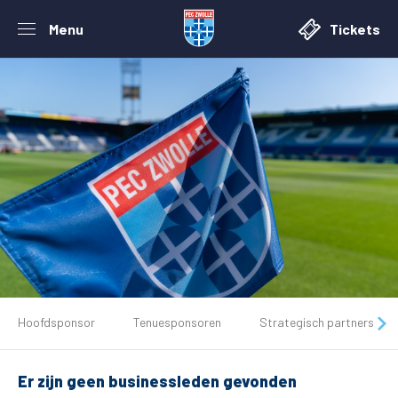
Menu
Tickets
De club
Hoofdsponsor
Tenuesponsoren
Strategisch partners
Tickets
Er zijn geen businessleden gevonden
Matchdays