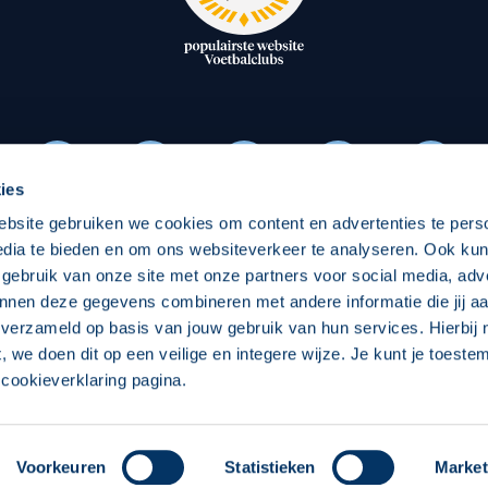
oxen
Strategisch partners
essclub
Businesspartners
Businessleden
Partners PEC Zwolle Vrouw
ies
ebsite gebruiken we cookies om content en advertenties te pers
Economie
Vitalit
edia te bieden en om ons websiteverkeer te analyseren. Ook ku
Download onze App
 gebruik van onze site met onze partners voor social media, adv
elijk
Over economie
Over
nnen deze gegevens combineren met andere informatie die jij aa
 verzameld op basis van jouw gebruik van hun services. Hierbij
chappelijk
Projecten economie
Pro
t, we doen dit op een veilige en integere wijze. Je kunt je toest
cookieverklaring pagina.
 Zwolle
Concept, Ontwerp en Technische Realisatie:
Int
Voorkeuren
Statistieken
Market