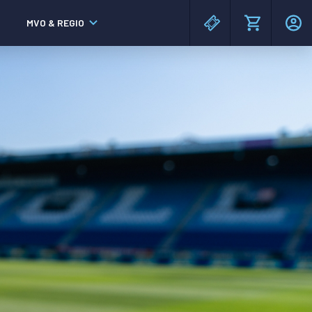
MVO & REGIO
MAC³PARK stadion
MAC³PARK stadion
Lumen Hotel & Events