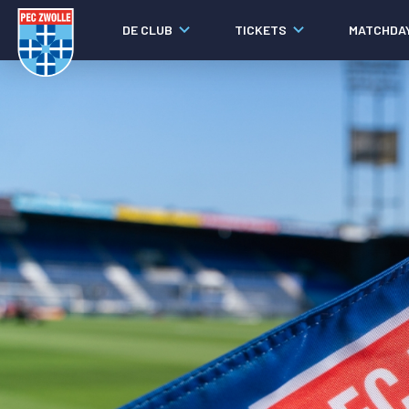
DE CLUB
TICKETS
MATCHDA
Nieuws
Laatste nieuws
Video's
Fotoverslagen
Social media
Agenda