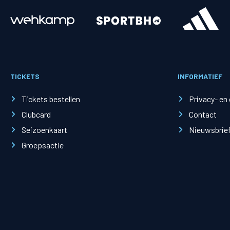
Merchandise
Supporterszak
Fanshop
Supporterszak
TICKETS
INFORMATIEF
Webshop
Vakcoördinato
Tickets bestellen
Privacy- en
Clubcard
Contact
Seizoenkaart
Nieuwsbrie
Groepsactie
Mogelijkheden
Busines
PEC Zwolle Businessclub
Baker 
Business seats
Schef