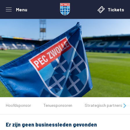
Menu
Tickets
De club
Hoofdsponsor
Tenuesponsoren
Strategisch partners
Tickets
Er zijn geen businessleden gevonden
Matchdays