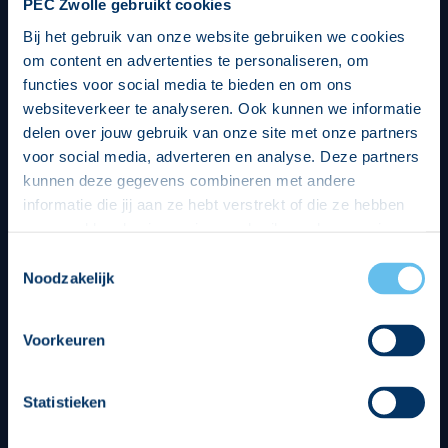
PEC Zwolle gebruikt cookies
Bij het gebruik van onze website gebruiken we cookies
om content en advertenties te personaliseren, om
functies voor social media te bieden en om ons
websiteverkeer te analyseren. Ook kunnen we informatie
delen over jouw gebruik van onze site met onze partners
voor social media, adverteren en analyse. Deze partners
kunnen deze gegevens combineren met andere
informatie die jij aan ze hebt verstrekt of die ze hebben
verzameld op basis van jouw gebruik van hun services.
Hierbij nemen wij wet- en regelgeving in acht, we doen dit
Toestemmingsselectie
op een veilige en integere wijze. Je kunt je toestemming
Noodzakelijk
beheren op de privacy- en cookieverklaring pagina.
Divisie partners
Voorkeuren
Statistieken