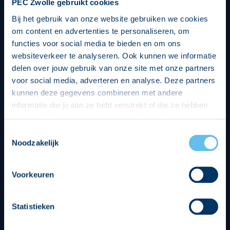
PEC Zwolle gebruikt cookies
Bij het gebruik van onze website gebruiken we cookies
om content en advertenties te personaliseren, om
functies voor social media te bieden en om ons
websiteverkeer te analyseren. Ook kunnen we informatie
delen over jouw gebruik van onze site met onze partners
voor social media, adverteren en analyse. Deze partners
kunnen deze gegevens combineren met andere
informatie die jij aan ze hebt verstrekt of die ze hebben
verzameld op basis van jouw gebruik van hun services.
Hierbij nemen wij wet- en regelgeving in acht, we doen dit
Toestemmingsselectie
op een veilige en integere wijze. Je kunt je toestemming
Noodzakelijk
beheren op de privacy- en cookieverklaring pagina.
Divisie partners
Voorkeuren
Statistieken