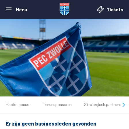
Menu
Tickets
De club
Hoofdsponsor
Tenuesponsoren
Strategisch partners
Tickets
Er zijn geen businessleden gevonden
Matchdays