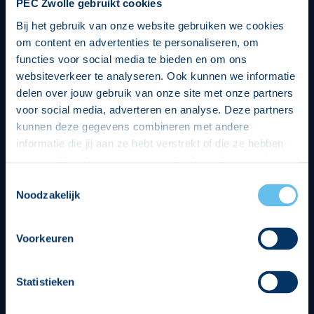
PEC Zwolle gebruikt cookies
Bij het gebruik van onze website gebruiken we cookies
om content en advertenties te personaliseren, om
functies voor social media te bieden en om ons
websiteverkeer te analyseren. Ook kunnen we informatie
delen over jouw gebruik van onze site met onze partners
voor social media, adverteren en analyse. Deze partners
kunnen deze gegevens combineren met andere
informatie die jij aan ze hebt verstrekt of die ze hebben
verzameld op basis van jouw gebruik van hun services.
Hierbij nemen wij wet- en regelgeving in acht, we doen dit
Toestemmingsselectie
op een veilige en integere wijze. Je kunt je toestemming
Noodzakelijk
beheren op de privacy- en cookieverklaring pagina.
Divisie partners
Voorkeuren
Statistieken