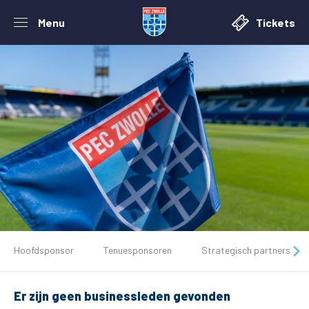
Menu
Tickets
De club
Hoofdsponsor
Tenuesponsoren
Strategisch partners
Tickets
Er zijn geen businessleden gevonden
Matchdays