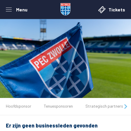
Menu
Tickets
De club
Hoofdsponsor
Tenuesponsoren
Strategisch partners
Tickets
Er zijn geen businessleden gevonden
Matchdays