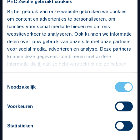
PEC Zwolle gebruikt cookies
Bij het gebruik van onze website gebruiken we cookies
om content en advertenties te personaliseren, om
functies voor social media te bieden en om ons
websiteverkeer te analyseren. Ook kunnen we informatie
delen over jouw gebruik van onze site met onze partners
voor social media, adverteren en analyse. Deze partners
kunnen deze gegevens combineren met andere
informatie die jij aan ze hebt verstrekt of die ze hebben
verzameld op basis van jouw gebruik van hun services.
Hierbij nemen wij wet- en regelgeving in acht, we doen dit
Toestemmingsselectie
op een veilige en integere wijze. Je kunt je toestemming
Noodzakelijk
beheren op de privacy- en cookieverklaring pagina.
Divisie partners
Voorkeuren
Statistieken