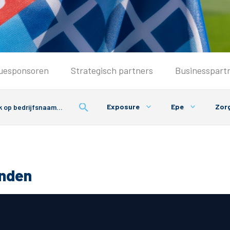
Seizoenkaart & Clubcard
uesponsoren
Strategisch partners
Businesspart
Seizoenkaart 2026/2027
Seizoenkaart Vrouwen
Exposure
Epe
Zor
Clubcard
Voorwaarden seizoenkaart
onden
& Parkeren
PEC Zwolle App