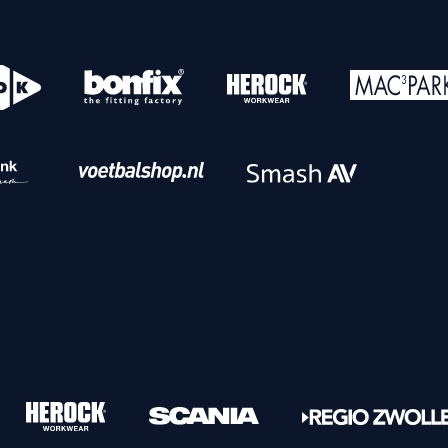
o
Download iOS
s
Download Android
nbaar vervoer
Veelgestelde vrage
Vrouwen
PEC Zwolle Vrouwen