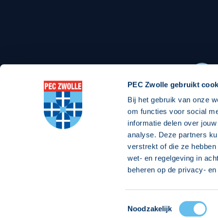
Stadionexposure
Skyb
Wedstrijdsponsorschappen
Busin
Wedstrijdarrangementen
PEC Zwolle gebruikt cook
Bij het gebruik van onze w
Regio Zwolle United
Maatschappelijk
om functies voor social m
informatie delen over jouw
Over Regio Zwolle United
Over maatschapp
analyse. Deze partners ku
verstrekt of die ze hebben
Nieuws MVO & Regio
Projecten maats
wet- en regelgeving in ach
Jaarprogramma
Goede Doelen
beheren op de privacy- en 
ANBI-stichting
Toestemmingsselectie
© 2026 PEC
Noodzakelijk