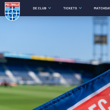
DE CLUB
TICKETS
MATCHDA
Nieuws
Laatste nieuws
Video's
Fotoverslagen
Social media
Agenda