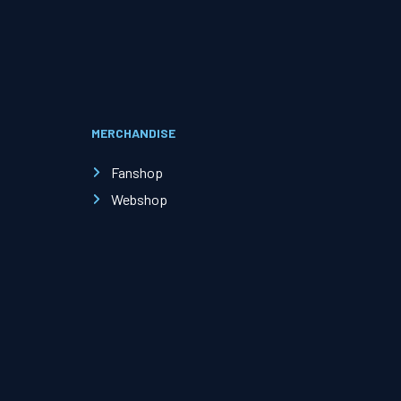
Evenementen
Open Dag
MERCHANDISE
Kinderfeestjes
Fanshop
Webshop
Nieuws & contact
Zakelijk nieuws
Zakelijke events