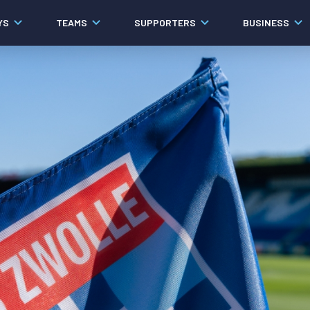
YS
TEAMS
SUPPORTERS
BUSINESS
Algemeen
Historie
Ons verhaal
Contact
Werken bij PEC Zwolle
Organisatie
Governance
Pers
Samenwerkingen
Documenten