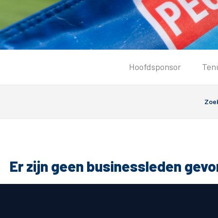
Tickets
Hoofdsponsor
Ten
Kaartverkoopinformatie
Koop tickets
Ticket Resale
Groepsactie
PEC Zwolle Vrouwen
Groundhoppers
Er zijn geen businessleden gev
Algemeen
Route 