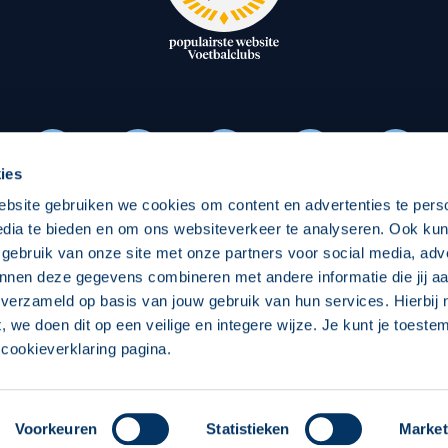
oxen
Strategisch partners
essclub
Businesspartners
Businessleden
Partners PEC Zwolle Vrouw
ies
ebsite gebruiken we cookies om content en advertenties te pers
Economie
Vitalit
edia te bieden en om ons websiteverkeer te analyseren. Ook ku
Download onze App
 gebruik van onze site met onze partners voor social media, adv
elijk
Over economie
Over
nnen deze gegevens combineren met andere informatie die jij aa
 verzameld op basis van jouw gebruik van hun services. Hierbij
chappelijk
Projecten economie
Pro
t, we doen dit op een veilige en integere wijze. Je kunt je toest
cookieverklaring pagina.
 Zwolle
Concept, Ontwerp en Technische Realisatie:
Int
Voorkeuren
Statistieken
Market