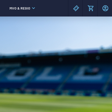
MVO & REGIO
MAC³PARK stadion
MAC³PARK stadion
Lumen Hotel & Events