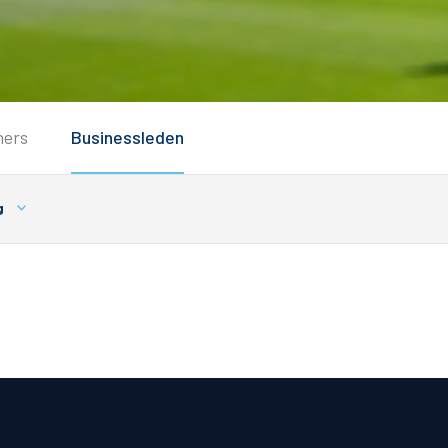
Service
ners
Businessleden
Inloggen
Contact
g
Horeca