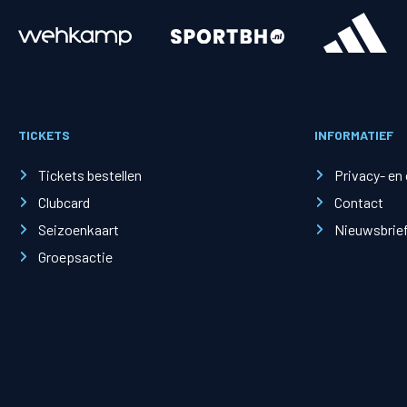
Merchandise
Supporterszak
Fanshop
Supporterszak
TICKETS
INFORMATIEF
Webshop
Vakcoördinato
Tickets bestellen
Privacy- en
Clubcard
Contact
Seizoenkaart
Nieuwsbrie
Groepsactie
Mogelijkheden
Busines
PEC Zwolle Businessclub
Baker 
Business seats
Schef