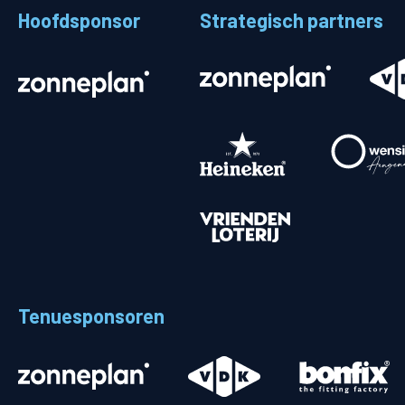
Hoofdsponsor
Strategisch partners
Stadionplattegrond
Aut
Veelgestelde vragen
Fiet
Fanshop
Ope
Heren
Spelers en staf
Programma
Uitslagen
Tenuesponsoren
Stand
Trainingsschema