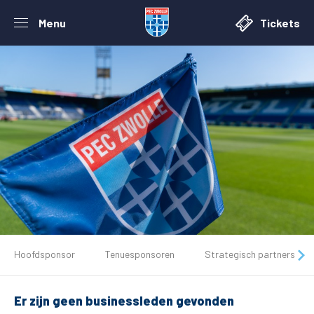
Menu
Tickets
De club
Hoofdsponsor
Tenuesponsoren
Strategisch partners
Tickets
Er zijn geen businessleden gevonden
Matchdays