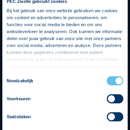
PEC Zwolle gebruikt cookies
Bij het gebruik van onze website gebruiken we cookies
om content en advertenties te personaliseren, om
functies voor social media te bieden en om ons
websiteverkeer te analyseren. Ook kunnen we informatie
delen over jouw gebruik van onze site met onze partners
voor social media, adverteren en analyse. Deze partners
kunnen deze gegevens combineren met andere
informatie die jij aan ze hebt verstrekt of die ze hebben
verzameld op basis van jouw gebruik van hun services.
Hierbij nemen wij wet- en regelgeving in acht, we doen dit
Toestemmingsselectie
op een veilige en integere wijze. Je kunt je toestemming
Noodzakelijk
beheren op de privacy- en cookieverklaring pagina.
Divisie partners
Voorkeuren
Statistieken