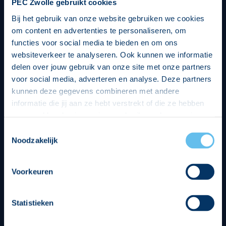
PEC Zwolle gebruikt cookies
Bij het gebruik van onze website gebruiken we cookies
om content en advertenties te personaliseren, om
functies voor social media te bieden en om ons
websiteverkeer te analyseren. Ook kunnen we informatie
delen over jouw gebruik van onze site met onze partners
voor social media, adverteren en analyse. Deze partners
kunnen deze gegevens combineren met andere
informatie die jij aan ze hebt verstrekt of die ze hebben
verzameld op basis van jouw gebruik van hun services.
Hierbij nemen wij wet- en regelgeving in acht, we doen dit
Toestemmingsselectie
op een veilige en integere wijze. Je kunt je toestemming
Noodzakelijk
beheren op de privacy- en cookieverklaring pagina.
Divisie partners
Voorkeuren
Statistieken