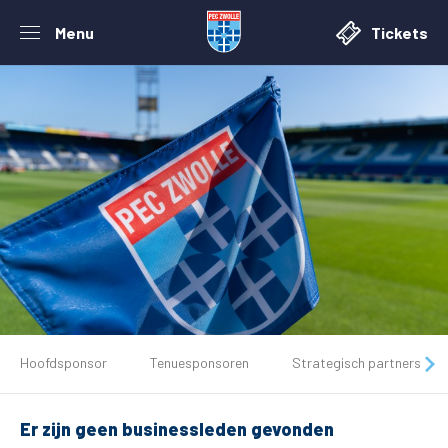
Menu
Tickets
De club
Hoofdsponsor
Tenuesponsoren
Strategisch partners
Tickets
Er zijn geen businessleden gevonden
Matchdays