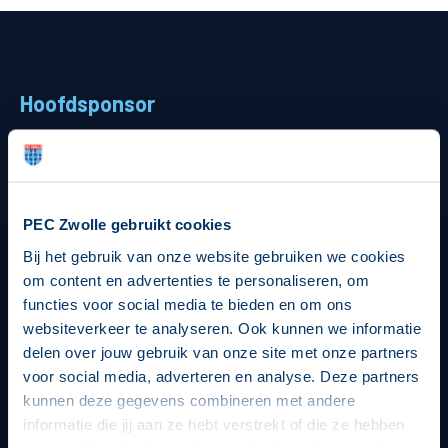
Teams
Supporters
Hoofdsponsor
Business
MVO & Regio
Fanshop
PEC Zwolle gebruikt cookies
Strategisch partners
Bij het gebruik van onze website gebruiken we cookies
om content en advertenties te personaliseren, om
functies voor social media te bieden en om ons
websiteverkeer te analyseren. Ook kunnen we informatie
delen over jouw gebruik van onze site met onze partners
voor social media, adverteren en analyse. Deze partners
kunnen deze gegevens combineren met andere
informatie die jij aan ze hebt verstrekt of die ze hebben
verzameld op basis van jouw gebruik van hun services.