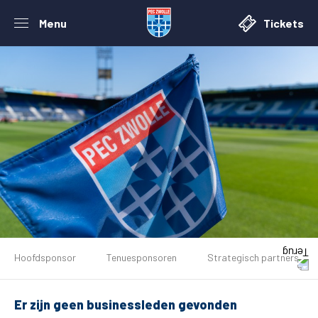
Menu
Tickets
De club
Hoofdsponsor
Tenuesponsoren
Strategisch partners
Tickets
Er zijn geen businessleden gevonden
Matchdays