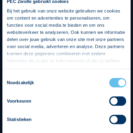
PEC Zwolle gebruikt cookies
Bij het gebruik van onze website gebruiken we cookies
om content en advertenties te personaliseren, om
functies voor social media te bieden en om ons
websiteverkeer te analyseren. Ook kunnen we informatie
delen over jouw gebruik van onze site met onze partners
voor social media, adverteren en analyse. Deze partners
kunnen deze gegevens combineren met andere
informatie die jij aan ze hebt verstrekt of die ze hebben
verzameld op basis van jouw gebruik van hun services.
Hierbij nemen wij wet- en regelgeving in acht, we doen dit
Toestemmingsselectie
op een veilige en integere wijze. Je kunt je toestemming
Noodzakelijk
beheren op de privacy- en cookieverklaring pagina.
Divisie partners
Voorkeuren
Statistieken