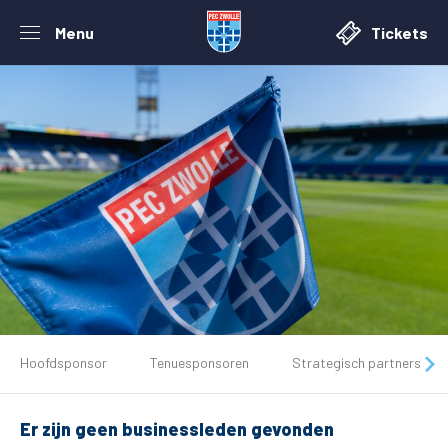
Menu
Tickets
De club
Hoofdsponsor
Tenuesponsoren
Strategisch partners
Tickets
Er zijn geen businessleden gevonden
Matchdays