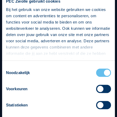
PEC Zwolle gebruikt cookies
Bij het gebruik van onze website gebruiken we cookies
om content en advertenties te personaliseren, om
functies voor social media te bieden en om ons
websiteverkeer te analyseren. Ook kunnen we informatie
delen over jouw gebruik van onze site met onze partners
voor social media, adverteren en analyse. Deze partners
kunnen deze gegevens combineren met andere
informatie die jij aan ze hebt verstrekt of die ze hebben
verzameld op basis van jouw gebruik van hun services.
Hierbij nemen wij wet- en regelgeving in acht, we doen dit
Toestemmingsselectie
op een veilige en integere wijze. Je kunt je toestemming
Noodzakelijk
beheren op de privacy- en cookieverklaring pagina.
Divisie partners
Voorkeuren
Statistieken