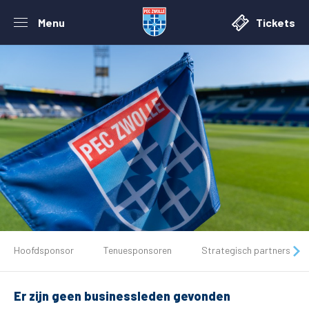
Menu
Tickets
De club
Hoofdsponsor
Tenuesponsoren
Strategisch partners
Tickets
Er zijn geen businessleden gevonden
Matchdays