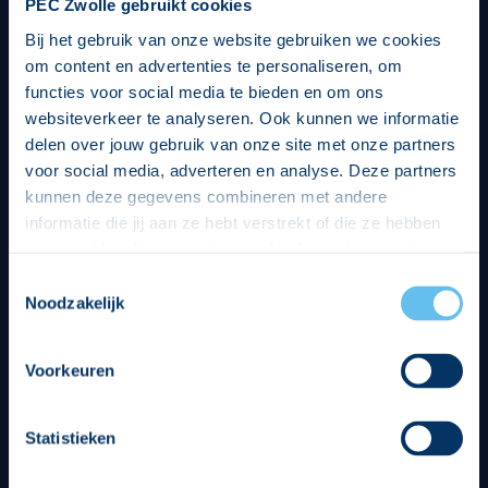
PEC Zwolle gebruikt cookies
Bij het gebruik van onze website gebruiken we cookies
om content en advertenties te personaliseren, om
functies voor social media te bieden en om ons
websiteverkeer te analyseren. Ook kunnen we informatie
delen over jouw gebruik van onze site met onze partners
voor social media, adverteren en analyse. Deze partners
kunnen deze gegevens combineren met andere
informatie die jij aan ze hebt verstrekt of die ze hebben
verzameld op basis van jouw gebruik van hun services.
Hierbij nemen wij wet- en regelgeving in acht, we doen dit
Toestemmingsselectie
op een veilige en integere wijze. Je kunt je toestemming
Noodzakelijk
beheren op de privacy- en cookieverklaring pagina.
Divisie partners
Voorkeuren
Statistieken