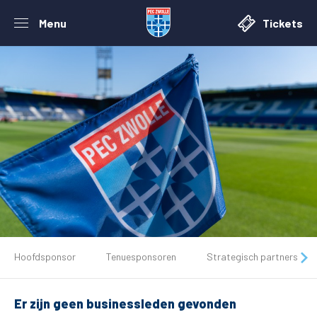
Menu
Tickets
De club
Hoofdsponsor
Tenuesponsoren
Strategisch partners
Tickets
Er zijn geen businessleden gevonden
Matchdays