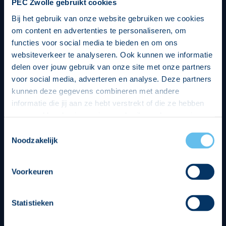
PEC Zwolle gebruikt cookies
Bij het gebruik van onze website gebruiken we cookies
om content en advertenties te personaliseren, om
functies voor social media te bieden en om ons
websiteverkeer te analyseren. Ook kunnen we informatie
delen over jouw gebruik van onze site met onze partners
voor social media, adverteren en analyse. Deze partners
kunnen deze gegevens combineren met andere
informatie die jij aan ze hebt verstrekt of die ze hebben
verzameld op basis van jouw gebruik van hun services.
Hierbij nemen wij wet- en regelgeving in acht, we doen dit
Toestemmingsselectie
op een veilige en integere wijze. Je kunt je toestemming
Noodzakelijk
beheren op de privacy- en cookieverklaring pagina.
Divisie partners
Voorkeuren
Statistieken