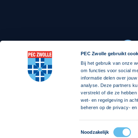
Stadionexposure
Skyb
Wedstrijdsponsorschappen
Busin
Wedstrijdarrangementen
PEC Zwolle gebruikt cook
Bij het gebruik van onze w
Regio Zwolle United
Maatschappelijk
om functies voor social m
informatie delen over jouw
Over Regio Zwolle United
Over maatschapp
analyse. Deze partners ku
verstrekt of die ze hebben
Nieuws MVO & Regio
Projecten maats
wet- en regelgeving in ach
Jaarprogramma
Goede Doelen
beheren op de privacy- en 
ANBI-stichting
Toestemmingsselectie
© 2026 PEC
Noodzakelijk