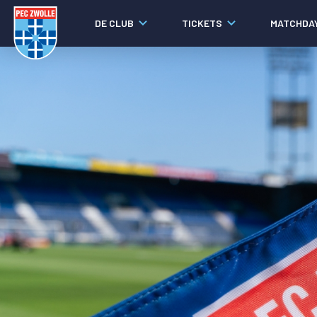
DE CLUB
TICKETS
MATCHDA
Nieuws
Laatste nieuws
Video's
Fotoverslagen
Social media
Agenda