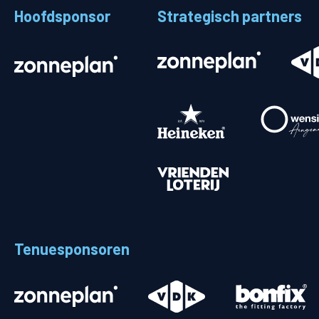
Hoofdsponsor
Strategisch partners
Stadionplattegrond
Aut
Veelgestelde vragen
Fiet
Fanshop
Ope
Heren
Spelers en staf
Programma
Uitslagen
Tenuesponsoren
Stand
Trainingsschema