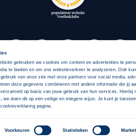
oxen
Strategisch partners
essclub
Businesspartners
Businessleden
Partners PEC Zwolle Vrouw
ies
ebsite gebruiken we cookies om content en advertenties te pers
Economie
Vitalit
edia te bieden en om ons websiteverkeer te analyseren. Ook ku
Download onze App
 gebruik van onze site met onze partners voor social media, adv
elijk
Over economie
Over
nnen deze gegevens combineren met andere informatie die jij aa
 verzameld op basis van jouw gebruik van hun services. Hierbij
chappelijk
Projecten economie
Pro
t, we doen dit op een veilige en integere wijze. Je kunt je toest
cookieverklaring pagina.
 Zwolle
Concept, Ontwerp en Technische Realisatie:
Int
Voorkeuren
Statistieken
Market