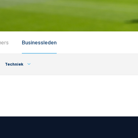
Service
ners
Businessleden
Inloggen
Contact
Techniek
Horeca