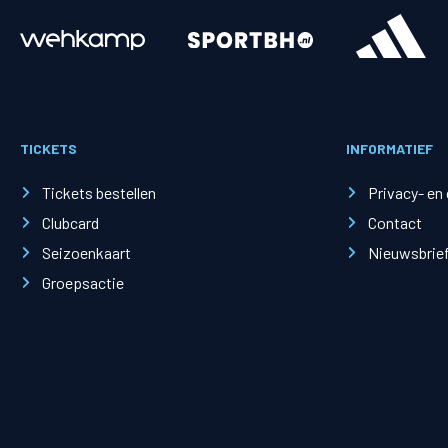
Merchandise
Supporterszak
Fanshop
Supporterszak
TICKETS
INFORMATIEF
Webshop
Vakcoördinato
Tickets bestellen
Privacy- en
Clubcard
Contact
Seizoenkaart
Nieuwsbrie
Groepsactie
Mogelijkheden
Busines
PEC Zwolle Businessclub
Baker 
Business seats
Schef