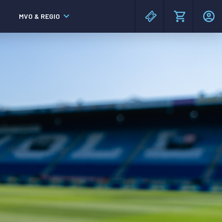
MVO & REGIO
MAC³PARK stadion
MAC³PARK stadion
Lumen Hotel & Events