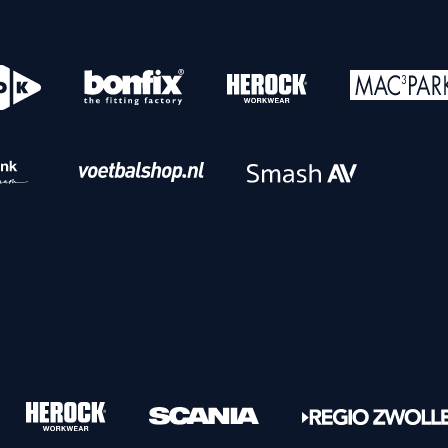
o
Download iOS
s
Download Android
nbaar vervoer
Veelgestelde vrage
Vrouwen
PEC Zwolle Vrouwen