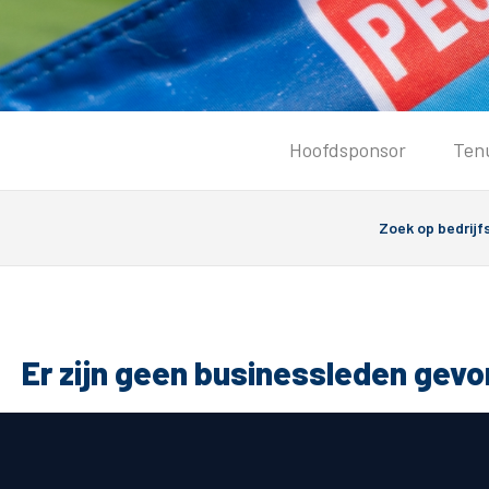
Tickets
Hoofdsponsor
Ten
Kaartverkoopinformatie
Koop tickets
Ticket Resale
Groepsactie
PEC Zwolle Vrouwen
Groundhoppers
Er zijn geen businessleden gev
Algemeen
Route 