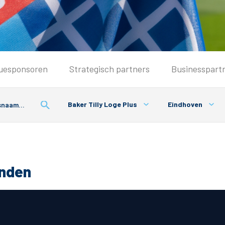
Seizoenkaart & Clubcard
uesponsoren
Strategisch partners
Businesspart
Seizoenkaart 2026/2027
Seizoenkaart Vrouwen
Baker Tilly Loge Plus
Eindhoven
Clubcard
Voorwaarden seizoenkaart
onden
& Parkeren
PEC Zwolle App