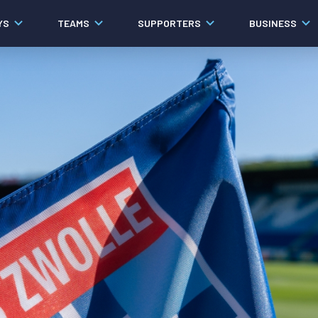
YS
TEAMS
SUPPORTERS
BUSINESS
Algemeen
Historie
Ons verhaal
Contact
Werken bij PEC Zwolle
Organisatie
Governance
Pers
Samenwerkingen
Documenten