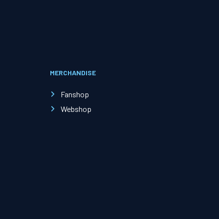
Evenementen
Open Dag
MERCHANDISE
Kinderfeestjes
Fanshop
Webshop
Nieuws & contact
Zakelijk nieuws
Zakelijke events