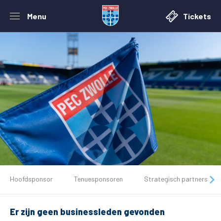
Menu
Tickets
De club
Hoofdsponsor
Tenuesponsoren
Strategisch partners
Tickets
Er zijn geen businessleden gevonden
Matchdays