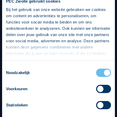
PEC Zwolle gebruikt cookies
Bij het gebruik van onze website gebruiken we cookies
om content en advertenties te personaliseren, om
functies voor social media te bieden en om ons
websiteverkeer te analyseren. Ook kunnen we informatie
delen over jouw gebruik van onze site met onze partners
voor social media, adverteren en analyse. Deze partners
kunnen deze gegevens combineren met andere
informatie die jij aan ze hebt verstrekt of die ze hebben
verzameld op basis van jouw gebruik van hun services.
Hierbij nemen wij wet- en regelgeving in acht, we doen dit
Toestemmingsselectie
op een veilige en integere wijze. Je kunt je toestemming
Noodzakelijk
beheren op de privacy- en cookieverklaring pagina.
Divisie partners
Voorkeuren
Statistieken