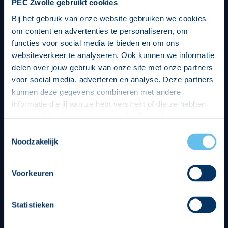
PEC Zwolle gebruikt cookies
Bij het gebruik van onze website gebruiken we cookies
om content en advertenties te personaliseren, om
functies voor social media te bieden en om ons
websiteverkeer te analyseren. Ook kunnen we informatie
delen over jouw gebruik van onze site met onze partners
voor social media, adverteren en analyse. Deze partners
kunnen deze gegevens combineren met andere
informatie die jij aan ze hebt verstrekt of die ze hebben
verzameld op basis van jouw gebruik van hun services.
Hierbij nemen wij wet- en regelgeving in acht, we doen dit
Toestemmingsselectie
op een veilige en integere wijze. Je kunt je toestemming
Noodzakelijk
beheren op de privacy- en cookieverklaring pagina.
Divisie partners
Voorkeuren
Statistieken