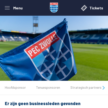
Menu
Tickets
De club
Hoofdsponsor
Tenuesponsoren
Strategisch partners
Tickets
Er zijn geen businessleden gevonden
Matchdays