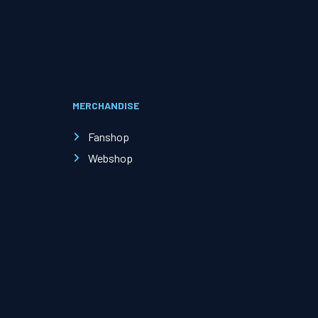
Evenementen
Open Dag
MERCHANDISE
Kinderfeestjes
Fanshop
Webshop
Nieuws & contact
Zakelijk nieuws
Zakelijke events