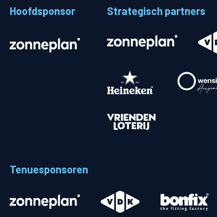
Hoofdsponsor
Strategisch partners
Stadionplattegrond
Aut
Veelgestelde vragen
Fiet
Fanshop
Ope
Heren
Spelers en staf
Programma
Uitslagen
Tenuesponsoren
Stand
Trainingsschema