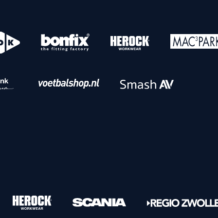
o
Download iOS
s
Download Android
nbaar vervoer
Veelgestelde vrage
Vrouwen
PEC Zwolle Vrouwen