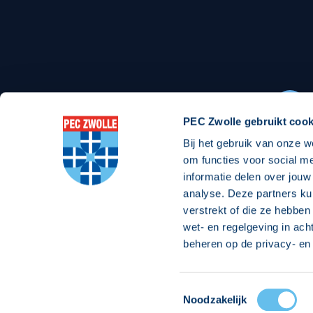
Stadionexposure
Skyb
Wedstrijdsponsorschappen
Busin
Wedstrijdarrangementen
PEC Zwolle gebruikt cook
Bij het gebruik van onze w
Regio Zwolle United
Maatschappelijk
om functies voor social m
informatie delen over jouw
Over Regio Zwolle United
Over maatschapp
analyse. Deze partners ku
verstrekt of die ze hebben
Nieuws MVO & Regio
Projecten maats
wet- en regelgeving in ach
ANBI-stichting
Goede Doelen
beheren op de privacy- en 
Jaarprogramma
Toestemmingsselectie
© 2026 PEC
Noodzakelijk