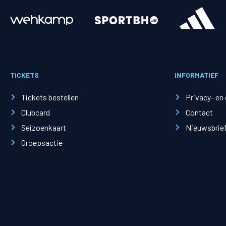
Merchandise
Supporterszak
Fanshop
Supporterszak
TICKETS
INFORMATIEF
Webshop
Vakcoördinato
Tickets bestellen
Privacy- en
Clubcard
Contact
Seizoenkaart
Nieuwsbrie
Groepsactie
Mogelijkheden
Busines
PEC Zwolle Businessclub
Baker 
Business seats
Schef