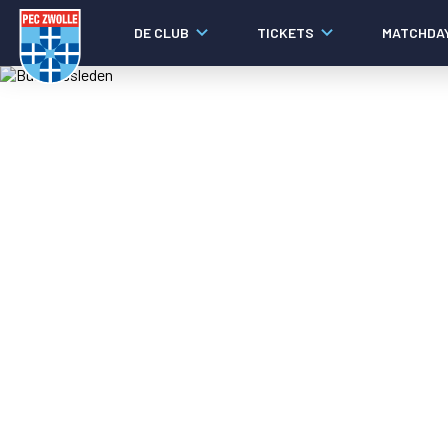
DE CLUB
TICKETS
MATCHDA
Nieuws
Video's
Fotoverslagen
Social media
Agenda
Laatste nieuws