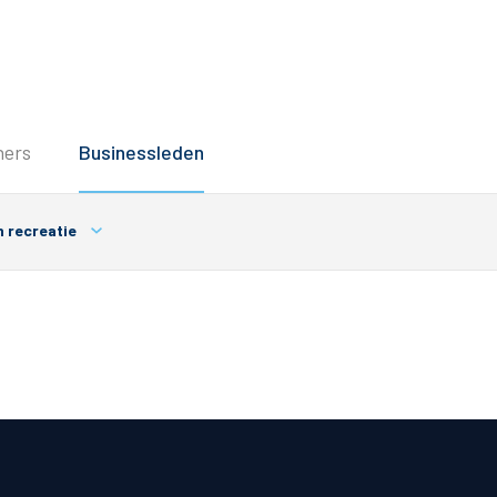
Service
ners
Businessleden
Inloggen
Contact
n recreatie
Horeca