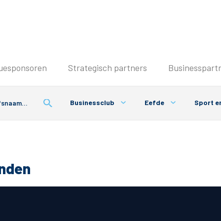
Seizoenkaart & Clubcard
uesponsoren
Strategisch partners
Businesspart
Seizoenkaart 2026/2027
Seizoenkaart Vrouwen
Businessclub
Eefde
Sport e
Clubcard
Voorwaarden seizoenkaart
onden
& Parkeren
PEC Zwolle App