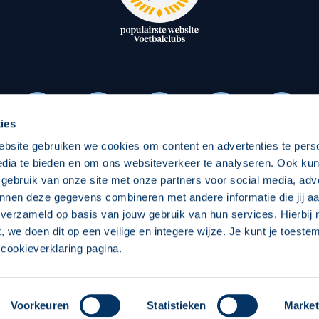
oxen
Strategisch partners
essclub
Businesspartners
Businessleden
Partners PEC Zwolle Vrouw
ies
ebsite gebruiken we cookies om content en advertenties te pers
Economie
Vitalit
edia te bieden en om ons websiteverkeer te analyseren. Ook ku
Download onze App
 gebruik van onze site met onze partners voor social media, adv
elijk
Over economie
Over
nnen deze gegevens combineren met andere informatie die jij aa
 verzameld op basis van jouw gebruik van hun services. Hierbij
chappelijk
Projecten economie
Pro
t, we doen dit op een veilige en integere wijze. Je kunt je toest
cookieverklaring pagina.
 Zwolle
Concept, Ontwerp en Technische Realisatie:
Int
Voorkeuren
Statistieken
Market