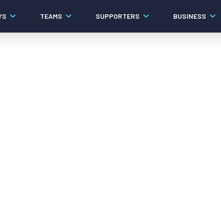
YS
TEAMS
SUPPORTERS
BUSINESS
Algemeen
Historie
Ons verhaal
Contact
Werken bij PEC Zwolle
Governance
Pers
Organisatie
Samenwerkingen
Documenten