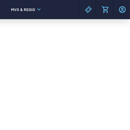
MVO & REGIO
MAC³PARK stadion
MAC³PARK stadion
Lumen Hotel & Events