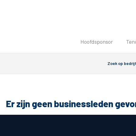
Tickets
Hoofdsponsor
Ten
Kaartverkoopinformatie
Koop tickets
Ticket Resale
Groepsactie
Groundhoppers
PEC Zwolle Vrouwen
Er zijn geen businessleden gev
Algemeen
Route 