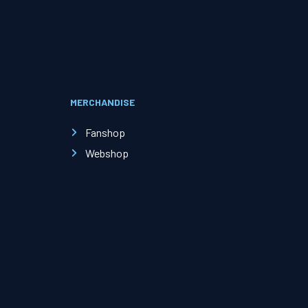
Evenementen
Open Dag
MERCHANDISE
Kinderfeestjes
Fanshop
Webshop
Nieuws & contact
Zakelijk nieuws
Zakelijke events