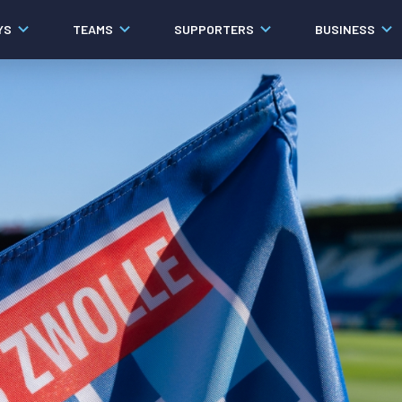
YS
TEAMS
SUPPORTERS
BUSINESS
Algemeen
Historie
Ons verhaal
Contact
Werken bij PEC Zwolle
Governance
Pers
Organisatie
Samenwerkingen
Documenten