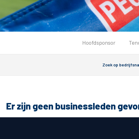
Tickets
Hoofdsponsor
Ten
Kaartverkoopinformatie
Koop tickets
Ticket Resale
Groepsactie
PEC Zwolle Vrouwen
Groundhoppers
Er zijn geen businessleden gev
Algemeen
Route 