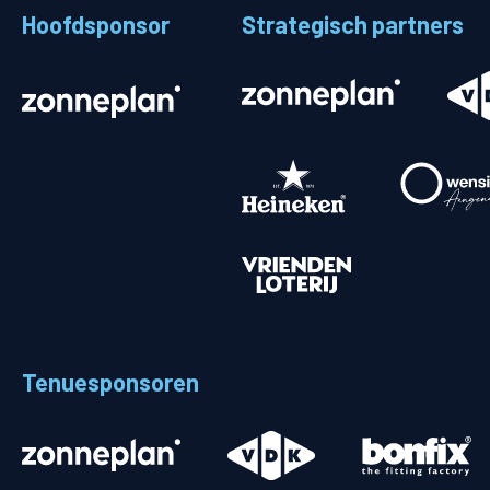
Hoofdsponsor
Strategisch partners
Stadionplattegrond
Aut
Veelgestelde vragen
Fiet
Fanshop
Ope
Heren
Spelers en staf
Programma
Uitslagen
Tenuesponsoren
Stand
Trainingsschema