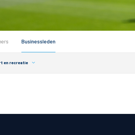
Service
ners
Businessleden
Inloggen
Contact
t en recreatie
Horeca