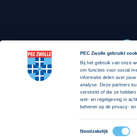
Stadionexposure
Skyb
Wedstrijdsponsorschappen
Busin
Wedstrijdarrangementen
PEC Zwolle gebruikt cook
Bij het gebruik van onze w
Regio Zwolle United
Maatschappelijk
om functies voor social m
informatie delen over jouw
Over Regio Zwolle United
Over maatschapp
analyse. Deze partners ku
verstrekt of die ze hebben
Nieuws MVO & Regio
Projecten maats
wet- en regelgeving in ach
Jaarprogramma
Goede Doelen
beheren op de privacy- en 
ANBI-stichting
Toestemmingsselectie
© 2026 PEC
Noodzakelijk