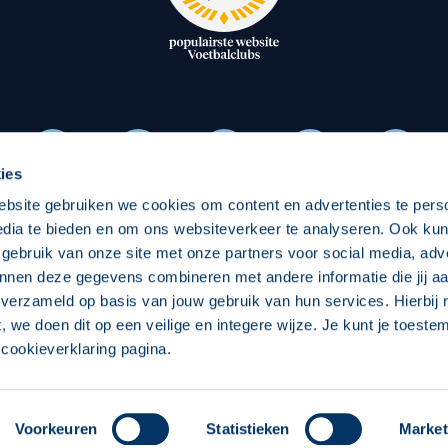
oxen
Strategisch partners
essclub
Businesspartners
Businessleden
Partners PEC Zwolle Vrouw
ies
ebsite gebruiken we cookies om content en advertenties te pers
Economie
Vitalit
edia te bieden en om ons websiteverkeer te analyseren. Ook ku
Download onze App
 gebruik van onze site met onze partners voor social media, adv
elijk
Over economie
Over
nnen deze gegevens combineren met andere informatie die jij aa
 verzameld op basis van jouw gebruik van hun services. Hierbij
chappelijk
Projecten economie
Pro
t, we doen dit op een veilige en integere wijze. Je kunt je toest
cookieverklaring pagina.
 Zwolle
Concept, Ontwerp en Technische Realisatie:
Int
Voorkeuren
Statistieken
Market