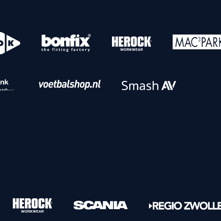
o
Download iOS
s
Download Android
nbaar vervoer
Veelgestelde vrage
Vrouwen
PEC Zwolle Vrouwen