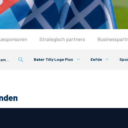
Seizoenkaart & Clubcard
uesponsoren
Strategisch partners
Businesspart
Seizoenkaart 2026/2027
Seizoenkaart Vrouwen
Baker Tilly Loge Plus
Eefde
Spor
Clubcard
Voorwaarden seizoenkaart
onden
& Parkeren
PEC Zwolle App