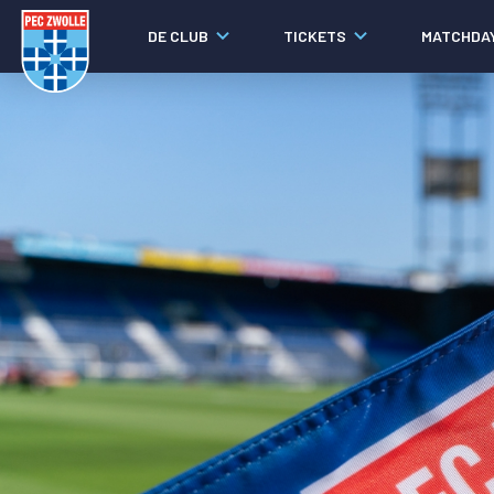
DE CLUB
TICKETS
MATCHDA
Nieuws
Laatste nieuws
Video's
Fotoverslagen
Social media
Agenda