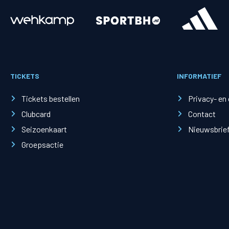
Merchandise
Supporterszak
Fanshop
Supporterszak
TICKETS
INFORMATIEF
Webshop
Vakcoördinato
Tickets bestellen
Privacy- en
Clubcard
Contact
Seizoenkaart
Nieuwsbrie
Groepsactie
Mogelijkheden
Busines
PEC Zwolle Businessclub
Baker 
Business seats
Schef