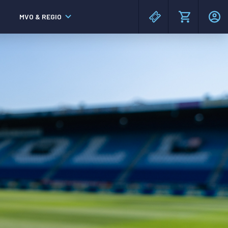
MVO & REGIO
MAC³PARK stadion
MAC³PARK stadion
Lumen Hotel & Events