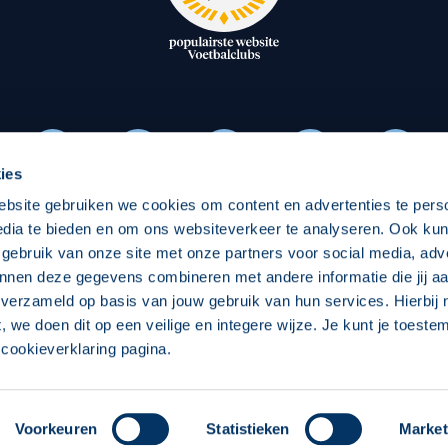
oxen
Strategisch partners
essclub
Businesspartners
Businessleden
Partners PEC Zwolle Vrouw
ies
ebsite gebruiken we cookies om content en advertenties te pers
Economie
Vitalit
edia te bieden en om ons websiteverkeer te analyseren. Ook ku
Download onze App
 gebruik van onze site met onze partners voor social media, adv
elijk
Over economie
Pro
nnen deze gegevens combineren met andere informatie die jij aa
 verzameld op basis van jouw gebruik van hun services. Hierbij
chappelijk
Projecten economie
Over
t, we doen dit op een veilige en integere wijze. Je kunt je toest
cookieverklaring pagina.
 Zwolle
Concept, Ontwerp en Technische Realisatie:
Int
Voorkeuren
Statistieken
Market