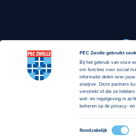
Stadionexposure
Skyb
Wedstrijdsponsorschappen
Busin
Wedstrijdarrangementen
PEC Zwolle gebruikt cook
Bij het gebruik van onze w
Regio Zwolle United
Maatschappelijk
om functies voor social m
informatie delen over jouw
Over Regio Zwolle United
Over maatschapp
analyse. Deze partners ku
verstrekt of die ze hebben
Nieuws MVO & Regio
Projecten maats
wet- en regelgeving in ach
ANBI-stichting
Goede Doelen
beheren op de privacy- en 
Jaarprogramma
Toestemmingsselectie
© 2026 PEC
Noodzakelijk