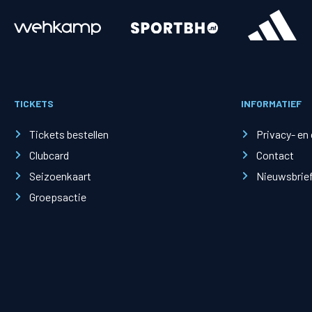
Merchandise
Supporterszak
Fanshop
Supporterszak
TICKETS
INFORMATIEF
Webshop
Vakcoördinato
Tickets bestellen
Privacy- en
Clubcard
Contact
Seizoenkaart
Nieuwsbrie
Groepsactie
Mogelijkheden
Busines
PEC Zwolle Businessclub
Baker 
Business seats
Schef