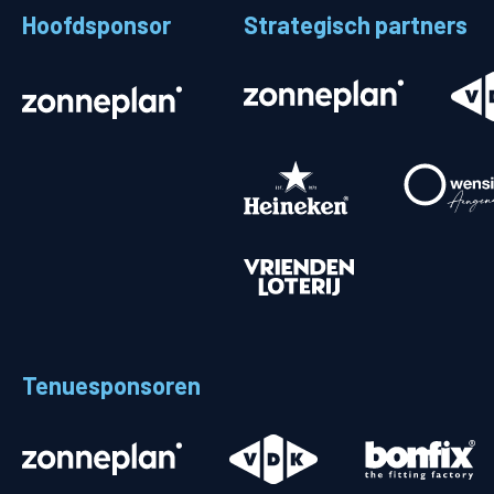
Hoofdsponsor
Strategisch partners
Stadionplattegrond
Aut
Veelgestelde vragen
Fiet
Fanshop
Ope
Heren
Spelers en staf
Programma
Uitslagen
Tenuesponsoren
Stand
Trainingsschema