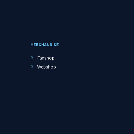
Evenementen
Open Dag
MERCHANDISE
Kinderfeestjes
Fanshop
Webshop
Nieuws & contact
Zakelijk nieuws
Zakelijke events