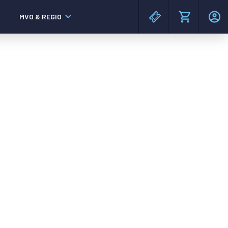
MVO & REGIO
MAC³PARK stadion
MAC³PARK stadion
Lumen Hotel & Events