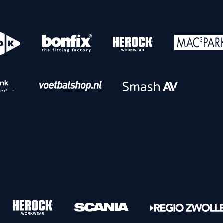
o
Download iOS
s
Download Android
nbaar vervoer
Veelgestelde vrage
Vrouwen
PEC Zwolle Vrouwen