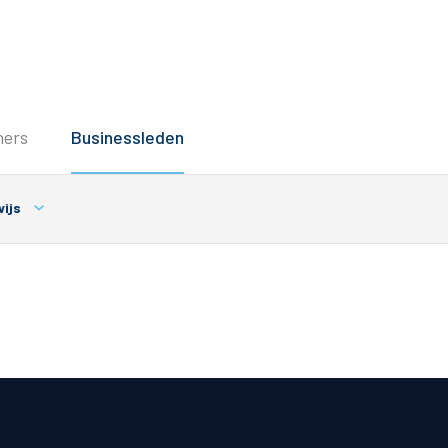
Service
ners
Businessleden
Inloggen
Contact
ijs
Horeca