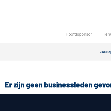
Tickets
Hoofdsponsor
Ten
Kaartverkoopinformatie
Koop tickets
Ticket Resale
Groepsactie
Groundhoppers
PEC Zwolle Vrouwen
Er zijn geen businessleden gev
Algemeen
Route 