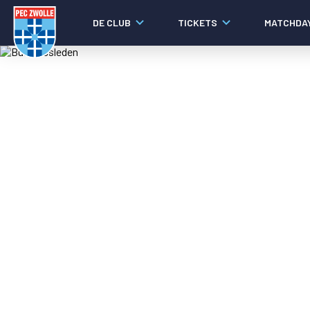
DE CLUB
TICKETS
MATCHDA
Nieuws
Social media
Agenda
Laatste nieuws
Video's
Fotoverslagen