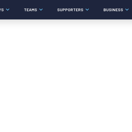
YS
TEAMS
SUPPORTERS
BUSINESS
Algemeen
Historie
Ons verhaal
Contact
Werken bij PEC Zwolle
Governance
Pers
Organisatie
Samenwerkingen
Documenten