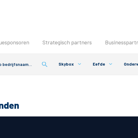
Seizoenkaart & Clubcard
uesponsoren
Strategisch partners
Businesspart
Seizoenkaart 2025/2026
Seizoenkaart Vrouwen
Skybox
Eefde
Onderw
Clubcard
Voorwaarden seizoenkaart
onden
& Parkeren
PEC Zwolle App