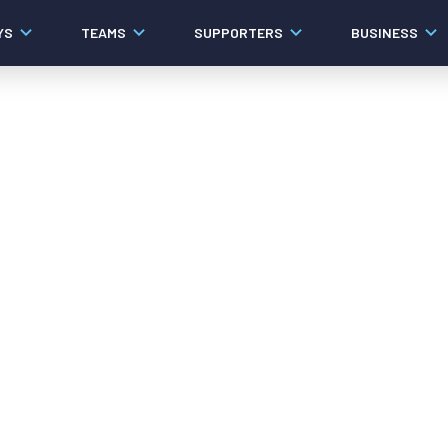
YS
TEAMS
SUPPORTERS
BUSINESS
Algemeen
Historie
Ons verhaal
Contact
Werken bij PEC Zwolle
Governance
Pers
Organisatie
Samenwerkingen
Documenten