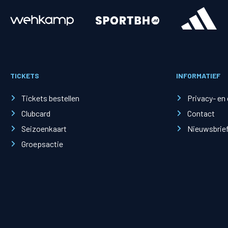
Merchandise
Supporterszak
Fanshop
Supporterszak
TICKETS
INFORMATIEF
Webshop
Vakcoördinato
Tickets bestellen
Privacy- en
Clubcard
Contact
Seizoenkaart
Nieuwsbrie
Groepsactie
Mogelijkheden
Busines
PEC Zwolle Businessclub
Baker 
Business seats
Schef