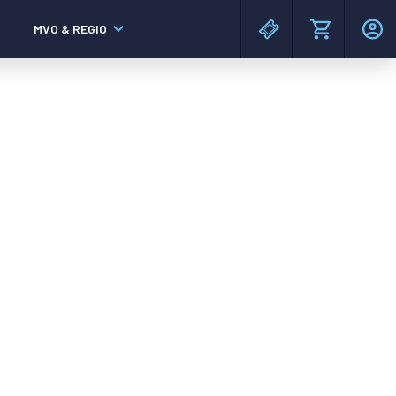
MVO & REGIO
MAC³PARK stadion
MAC³PARK stadion
Lumen Hotel & Events