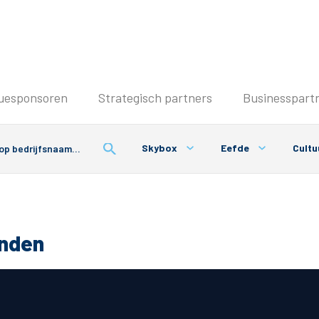
Seizoenkaart & Clubcard
uesponsoren
Strategisch partners
Businesspart
Seizoenkaart 2026/2027
Seizoenkaart Vrouwen
Skybox
Eefde
Cultu
Clubcard
Voorwaarden seizoenkaart
onden
& Parkeren
PEC Zwolle App