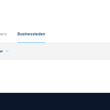
Service
ners
Businessleden
Inloggen
Contact
ur
Horeca