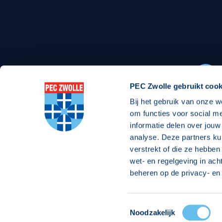
Stadionexposure
Skyb
Wedstrijdsponsorschappen
Busin
Wedstrijdarrangementen
PEC Zwolle gebruikt cook
Bij het gebruik van onze w
Regio Zwolle United
Maatschappelijk
om functies voor social m
informatie delen over jouw
Over Regio Zwolle United
Over maatschapp
analyse. Deze partners ku
verstrekt of die ze hebben
Nieuws MVO & Regio
Projecten maats
wet- en regelgeving in ach
Jaarprogramma
Goede Doelen
beheren op de privacy- en 
ANBI-stichting
Toestemmingsselectie
© 2026 PEC
Noodzakelijk