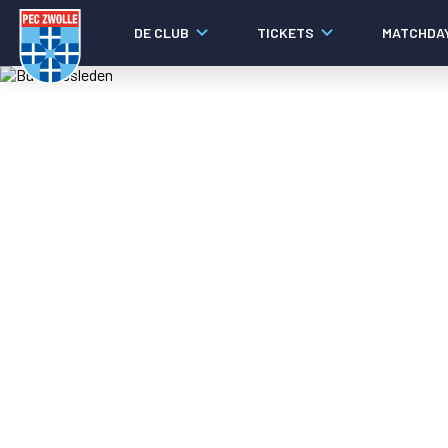
DE CLUB
TICKETS
MATCHDA
Nieuws
Laatste nieuws
Video's
Fotoverslagen
Social media
Agenda