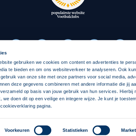
oxen
Strategisch partners
essclub
Businesspartners
Businessleden
Partners PEC Zwolle Vrouw
ies
ebsite gebruiken we cookies om content en advertenties te pers
Economie
Vitalit
edia te bieden en om ons websiteverkeer te analyseren. Ook ku
Download onze App
 gebruik van onze site met onze partners voor social media, adv
elijk
Over economie
Over
nnen deze gegevens combineren met andere informatie die jij aa
 verzameld op basis van jouw gebruik van hun services. Hierbij
chappelijk
Projecten economie
Pro
t, we doen dit op een veilige en integere wijze. Je kunt je toest
cookieverklaring pagina.
 Zwolle
Concept, Ontwerp en Technische Realisatie:
Int
Voorkeuren
Statistieken
Market