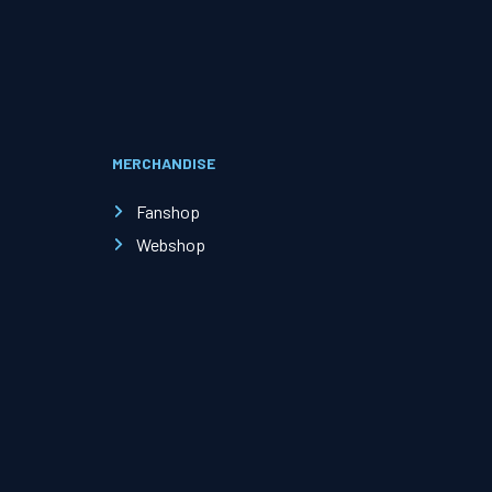
Evenementen
Open Dag
MERCHANDISE
Kinderfeestjes
Fanshop
Webshop
Nieuws & contact
Zakelijk nieuws
Zakelijke events