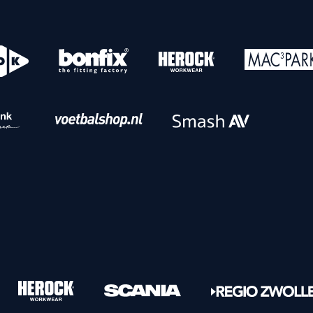
o
Download iOS
s
Download Android
nbaar vervoer
Veelgestelde vrage
Vrouwen
PEC Zwolle Vrouwen