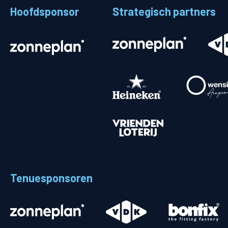
Hoofdsponsor
Strategisch partners
Stadionplattegrond
Aut
Veelgestelde vragen
Fiet
Fanshop
Ope
Heren
Spelers en staf
Programma
Uitslagen
Tenuesponsoren
Stand
Trainingsschema