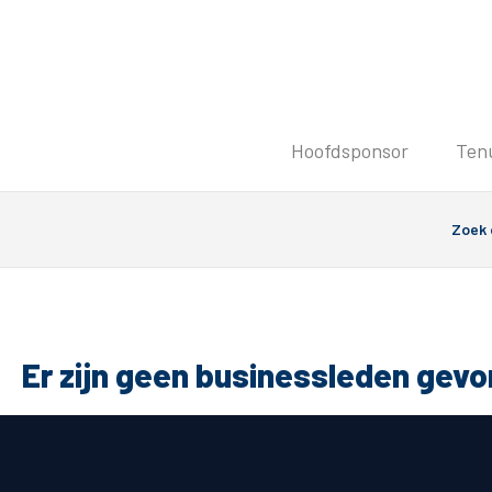
Tickets
Hoofdsponsor
Ten
Kaartverkoopinformatie
Koop tickets
Ticket Resale
Groepsactie
PEC Zwolle Vrouwen
Groundhoppers
Er zijn geen businessleden gev
Algemeen
Route 