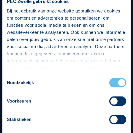
PEC Zwolle gebruikt cookies
Bij het gebruik van onze website gebruiken we cookies
om content en advertenties te personaliseren, om
functies voor social media te bieden en om ons
websiteverkeer te analyseren. Ook kunnen we informatie
delen over jouw gebruik van onze site met onze partners
voor social media, adverteren en analyse. Deze partners
kunnen deze gegevens combineren met andere
informatie die jij aan ze hebt verstrekt of die ze hebben
verzameld op basis van jouw gebruik van hun services.
Hierbij nemen wij wet- en regelgeving in acht, we doen dit
Toestemmingsselectie
op een veilige en integere wijze. Je kunt je toestemming
Noodzakelijk
beheren op de privacy- en cookieverklaring pagina.
Divisie partners
Voorkeuren
Statistieken