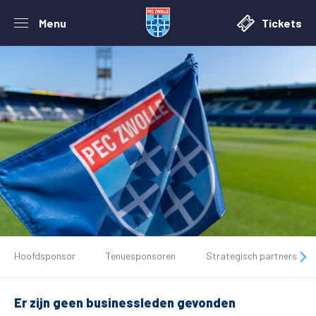
Menu
Tickets
De club
Hoofdsponsor
Tenuesponsoren
Strategisch partners
Tickets
Er zijn geen businessleden gevonden
Matchdays