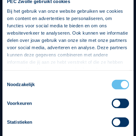
PEC Zwolle gebruikt cookies
Bij het gebruik van onze website gebruiken we cookies
om content en advertenties te personaliseren, om
functies voor social media te bieden en om ons
websiteverkeer te analyseren. Ook kunnen we informatie
delen over jouw gebruik van onze site met onze partners
voor social media, adverteren en analyse. Deze partners
kunnen deze gegevens combineren met andere
informatie die jij aan ze hebt verstrekt of die ze hebben
verzameld op basis van jouw gebruik van hun services.
Hierbij nemen wij wet- en regelgeving in acht, we doen dit
Toestemmingsselectie
op een veilige en integere wijze. Je kunt je toestemming
Noodzakelijk
beheren op de privacy- en cookieverklaring pagina.
Divisie partners
Voorkeuren
Statistieken