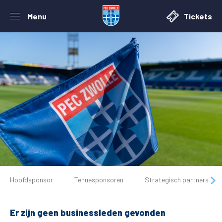
Menu
Tickets
De club
Hoofdsponsor
Tenuesponsoren
Strategisch partners
Tickets
Er zijn geen businessleden gevonden
Matchdays