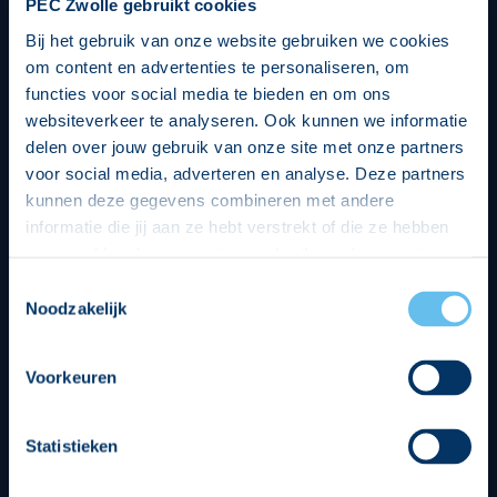
PEC Zwolle gebruikt cookies
Bij het gebruik van onze website gebruiken we cookies
om content en advertenties te personaliseren, om
functies voor social media te bieden en om ons
websiteverkeer te analyseren. Ook kunnen we informatie
delen over jouw gebruik van onze site met onze partners
voor social media, adverteren en analyse. Deze partners
kunnen deze gegevens combineren met andere
informatie die jij aan ze hebt verstrekt of die ze hebben
verzameld op basis van jouw gebruik van hun services.
Hierbij nemen wij wet- en regelgeving in acht, we doen dit
Toestemmingsselectie
op een veilige en integere wijze. Je kunt je toestemming
Noodzakelijk
beheren op de privacy- en cookieverklaring pagina.
Divisie partners
Voorkeuren
Statistieken