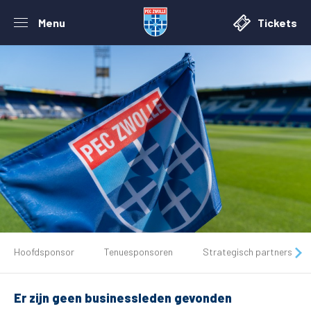
Menu
Tickets
De club
Hoofdsponsor
Tenuesponsoren
Strategisch partners
Tickets
Er zijn geen businessleden gevonden
Matchdays