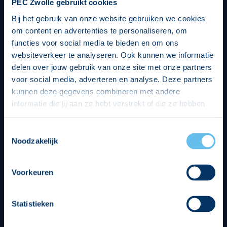
PEC Zwolle gebruikt cookies
Bij het gebruik van onze website gebruiken we cookies
om content en advertenties te personaliseren, om
functies voor social media te bieden en om ons
websiteverkeer te analyseren. Ook kunnen we informatie
delen over jouw gebruik van onze site met onze partners
voor social media, adverteren en analyse. Deze partners
kunnen deze gegevens combineren met andere
informatie die jij aan ze hebt verstrekt of die ze hebben
verzameld op basis van jouw gebruik van hun services.
Hierbij nemen wij wet- en regelgeving in acht, we doen dit
Toestemmingsselectie
op een veilige en integere wijze. Je kunt je toestemming
Noodzakelijk
beheren op de privacy- en cookieverklaring pagina.
Divisie partners
Voorkeuren
Statistieken