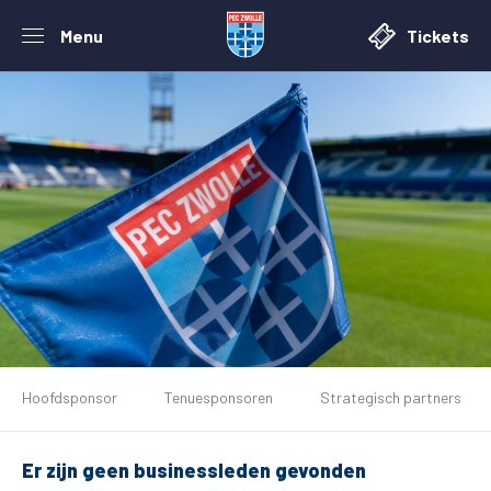
Menu
Tickets
De club
Hoofdsponsor
Tenuesponsoren
Strategisch partners
Tickets
Er zijn geen businessleden gevonden
Matchdays