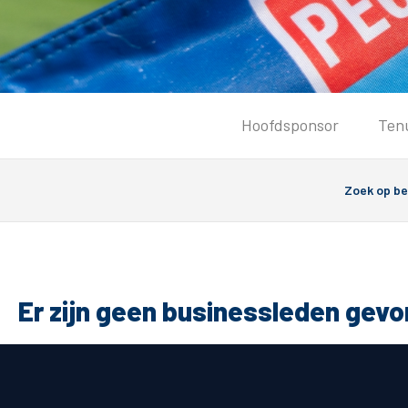
Tickets
Hoofdsponsor
Ten
Kaartverkoopinformatie
Koop tickets
Ticket Resale
Groepsactie
PEC Zwolle Vrouwen
Groundhoppers
Er zijn geen businessleden gev
Algemeen
Route 