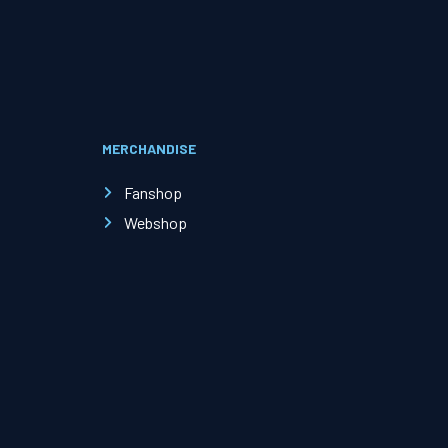
Evenementen
Open Dag
MERCHANDISE
Kinderfeestjes
Fanshop
Webshop
Nieuws & contact
Zakelijk nieuws
Zakelijke events