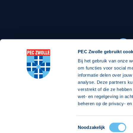
Stadionexposure
Skyb
Wedstrijdsponsorschappen
Busin
Wedstrijdarrangementen
PEC Zwolle gebruikt cook
Bij het gebruik van onze w
Regio Zwolle United
Maatschappelijk
om functies voor social m
informatie delen over jouw
Over Regio Zwolle United
Over maatschapp
analyse. Deze partners ku
verstrekt of die ze hebben
Nieuws MVO & Regio
Projecten maats
wet- en regelgeving in ach
Jaarprogramma
Goede Doelen
beheren op de privacy- en 
ANBI-stichting
Toestemmingsselectie
© 2026 PEC
Noodzakelijk