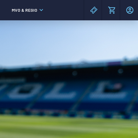
MVO & REGIO
MAC³PARK stadion
MAC³PARK stadion
Lumen Hotel & Events