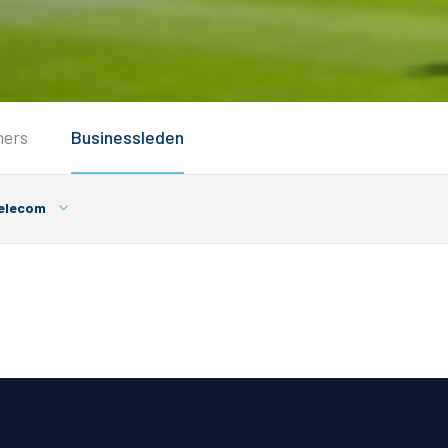
Service
ners
Businessleden
Inloggen
Contact
elecom
Horeca