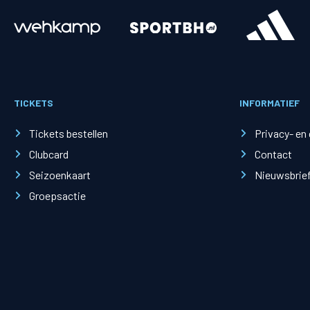
Merchandise
Supporterszak
Fanshop
Supporterszak
TICKETS
INFORMATIEF
Webshop
Vakcoördinato
Tickets bestellen
Privacy- en
Clubcard
Contact
Seizoenkaart
Nieuwsbrie
Groepsactie
Mogelijkheden
Busines
PEC Zwolle Businessclub
Baker 
Business seats
Schef