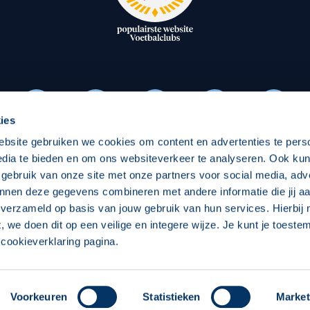
oxen
Strategisch partners
essclub
Businesspartners
Businessleden
Partners PEC Zwolle Vrouw
ies
ebsite gebruiken we cookies om content en advertenties te pers
Economie
Vitalit
edia te bieden en om ons websiteverkeer te analyseren. Ook ku
Download onze App
 gebruik van onze site met onze partners voor social media, adv
elijk
Over economie
Over
nnen deze gegevens combineren met andere informatie die jij aa
 verzameld op basis van jouw gebruik van hun services. Hierbij
chappelijk
Projecten economie
Pro
t, we doen dit op een veilige en integere wijze. Je kunt je toest
cookieverklaring pagina.
 Zwolle
Concept, Ontwerp en Technische Realisatie:
Int
Voorkeuren
Statistieken
Market