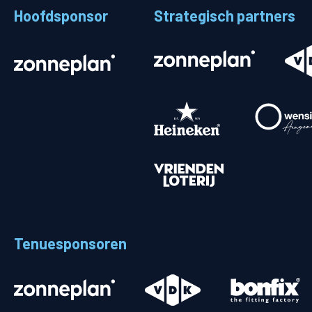
Hoofdsponsor
Strategisch partners
Stadionplattegrond
Aut
Veelgestelde vragen
Fiet
Fanshop
Ope
Heren
Spelers en staf
Programma
Uitslagen
Tenuesponsoren
Stand
Trainingsschema