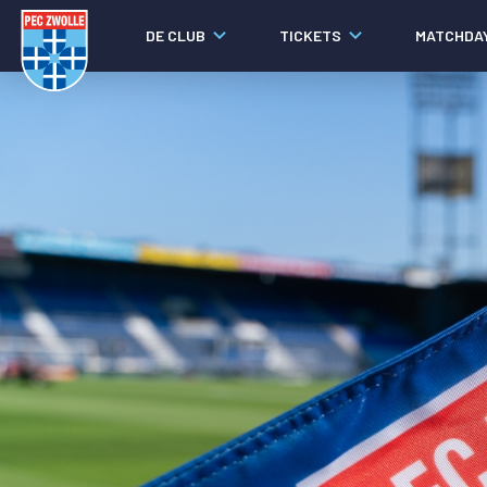
DE CLUB
TICKETS
MATCHDA
Nieuws
Laatste nieuws
Video's
Fotoverslagen
Social media
Agenda