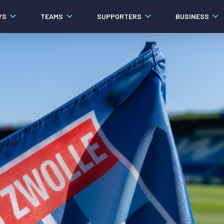
YS
TEAMS
SUPPORTERS
BUSINESS
Algemeen
Historie
Ons verhaal
Contact
Werken bij PEC Zwolle
Organisatie
Governance
Pers
Samenwerkingen
Documenten