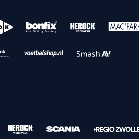
o
Download iOS
s
Download Android
nbaar vervoer
Veelgestelde vrage
Vrouwen
PEC Zwolle Vrouwen