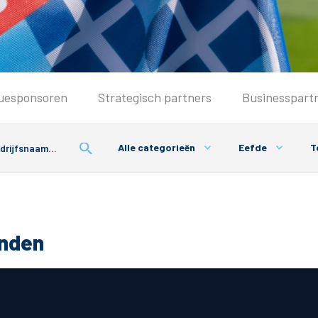
Seizoenkaart & Clubcard
uesponsoren
Strategisch partners
Businesspart
Seizoenkaart 2026/2027
Seizoenkaart Vrouwen
Alle categorieën
Eefde
T
Clubcard
Voorwaarden seizoenkaart
onden
& Parkeren
PEC Zwolle App